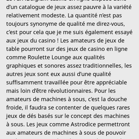
d’un catalogue de jeux assez pauvre à la variété
relativement modeste. La quantité n’est pas
toujours synonyme de qualité me direz-vous,
c’est pour cela que je me suis également essayé
aux jeux du casino ! Les amateurs de jeux de
table pourront sur des jeux de casino en ligne
comme Roulette Lounge aux qualités
graphiques et sonores assez traditionnelles, les
autres jeux sont eux aussi d’une qualité
suffisamment travaillée pour être appréciable
mais loin d’être révolutionnaires. Pour les
amateurs de machines à sous, c’est la douche
froide, il faudra se contenter de quelques rares
jeux de dés basés sur le concept des machines
à sous. Les jeux comme Astrodice permettront
aux amateurs de machines à sous de pouvoir