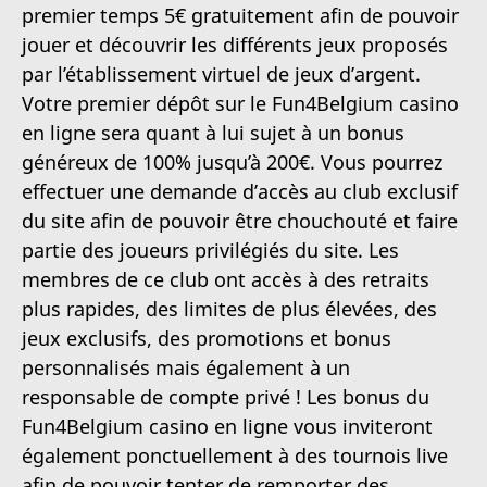
premier temps 5€ gratuitement afin de pouvoir
jouer et découvrir les différents jeux proposés
par l’établissement virtuel de jeux d’argent.
Votre premier dépôt sur le Fun4Belgium casino
en ligne sera quant à lui sujet à un bonus
généreux de 100% jusqu’à 200€. Vous pourrez
effectuer une demande d’accès au club exclusif
du site afin de pouvoir être chouchouté et faire
partie des joueurs privilégiés du site. Les
membres de ce club ont accès à des retraits
plus rapides, des limites de plus élevées, des
jeux exclusifs, des promotions et bonus
personnalisés mais également à un
responsable de compte privé ! Les bonus du
Fun4Belgium casino en ligne vous inviteront
également ponctuellement à des tournois live
afin de pouvoir tenter de remporter des