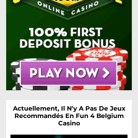
Actuellement, Il N'y A Pas De Jeux
Recommandés En Fun 4 Belgium
Casino