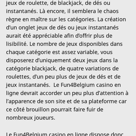
jeux de roulette, de blackjack, de dés ou
instantanés. Là encore, il semblera le chaos
règne en maître sur les catégories. La création
d’un onglet jeux de dés ou jeux instantanés
aurait été appréciable afin d’offrir plus de
lisibilité. Le nombre de jeux disponibles dans
chaque catégorie est assez variable, vous
disposerez d’uniquement deux jeux dans la
catégorie blackjack, de quatre variations de
roulettes, d’un peu plus de jeux de dés et de
jeux instantanés. Le Fun4Belgium casino en
ligne devrait accorder un peu plus d’attention à
l’apparence de son site et de sa plateforme car
ce côté brouillon pourrait faire fuir de
nombreux joueurs.
Le Fun4Belgium casino en ligne dispose donc