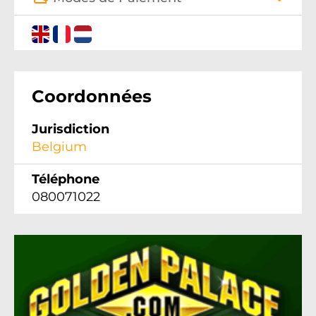
Coordonnées
Jurisdiction
Belgium
Téléphone
080071022