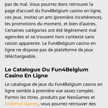
pas de mal. Vous pourrez donc retrouver la
page d’accueil du Fun4Belgium casino en ligne,
ces jeux, invitez un ami (première incohérence),
les promotions du moment, et bien d’autres.
Certaines catégories ont été légèrement mal
agencées et se trouvent hors contexte sans
raison apparente. Le Fun4Belgium casino en
ligne ne dispose pas de plateforme de jeux
téléchargeable.
Le Catalogue Du Fun4Belgium
Casino En Ligne
Le catalogue de jeux du Fun4Belgium casino en
ligne semble à première vue assez complet.
Parmis les titres, produits par NeoGames et
Endemol Games
, vous pourrez retrouver des