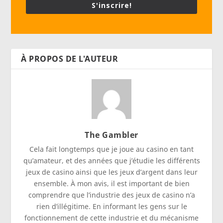
S'inscrire!
À PROPOS DE L'AUTEUR
The Gambler
Cela fait longtemps que je joue au casino en tant
qu’amateur, et des années que j’étudie les différents
jeux de casino ainsi que les jeux d’argent dans leur
ensemble. À mon avis, il est important de bien
comprendre que l’industrie des jeux de casino n’a
rien d’illégitime. En informant les gens sur le
fonctionnement de cette industrie et du mécanisme