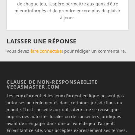
de chaque jeu, j’espère permettre aux gens d’être
mieux informés et de prendre encore plus de plaisir
à jouer.
LAISSER UNE RÉPONSE
Vous devez
être connecté(e)
pour rédiger un commentaire.
CLAUSE DE NON-RESPONSABILITE
VEGASMASTER.COM
Les jeux d'argent et les jeux d'argent en ligne ne sont pas
autorisés ou réglementés dans certaines jurisdictions du
monde. Il est conseillé aux utilisateurs de se renseigner
auprès des autorités locales ou de conseillers juridiques
avant de s'engager dans une activité de jeu d'argent.
En visitant ce site, vous acceptez expressément ses termes,