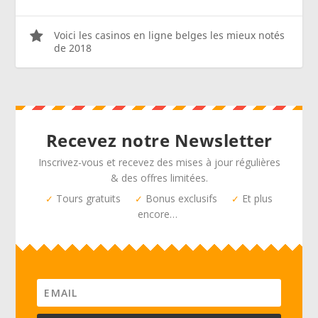
Voici les casinos en ligne belges les mieux notés
de 2018
Recevez notre Newsletter
Inscrivez-vous et recevez des mises à jour régulières
& des offres limitées.
Tours gratuits
Bonus exclusifs
Et plus
✓
✓
✓
encore…