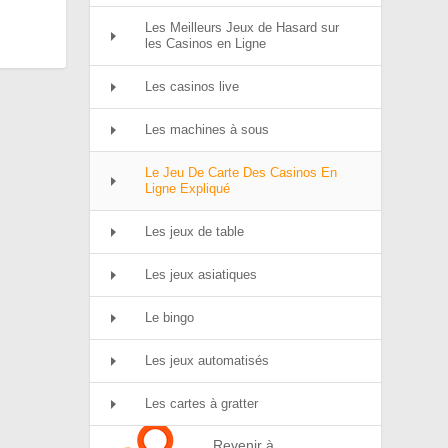
Les Meilleurs Jeux de Hasard sur
les Casinos en Ligne
Les casinos live
Les machines à sous
Le Jeu De Carte Des Casinos En
Ligne Expliqué
Les jeux de table
Les jeux asiatiques
Le bingo
Les jeux automatisés
Les cartes à gratter
Revenir à