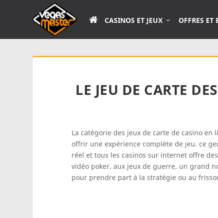
CASINOS ET JEUX
OFFRES ET
LE JEU DE CARTE DE
La catégorie des jeux de carte de casino en
offrir une expérience complète de jeu. ce ge
réel et tous les casinos sur internet offre d
vidéo poker, aux jeux de guerre, un grand n
pour prendre part à la stratégie ou au frisson