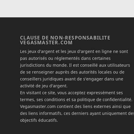
CLAUSE DE NON-RESPONSABILITE
VEGASMASTER.COM
Les jeux d'argent et les jeux d'argent en ligne ne sont
pas autorisés ou réglementés dans certaines
jurisdictions du monde. Il est conseillé aux utilisateurs
de se renseigner auprès des autorités locales ou de
conseillers juridiques avant de s'engager dans une
activité de jeu d'argent.
En visitant ce site, vous acceptez expressément ses
termes, ses conditions et sa politique de confidentialité.
Vegasmaster.com contient des liens externes ainsi que
des liens informatifs, ces derniers ayant uniquement de
objectifs éducatifs.