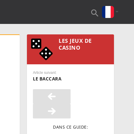
LES JEUX DE
CASINO
Article suivant:
LE BACCARA
DANS CE GUIDE: