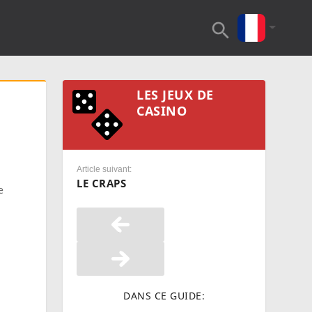
LES JEUX DE
CASINO
Article suivant:
LE CRAPS
e
DANS CE GUIDE: