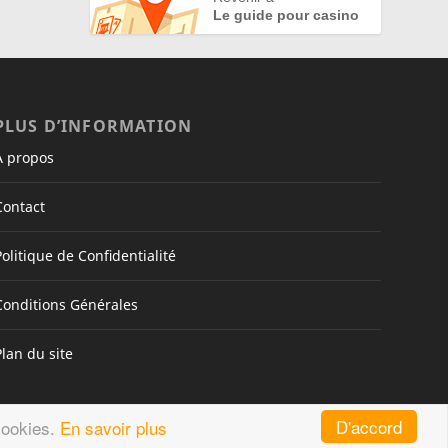
Le guide pour casino
PLUS D’INFORMATION
A propos
Contact
Politique de Confidentialité
Conditions Générales
Plan du site
D'accord
 cookies.
En savoir plus