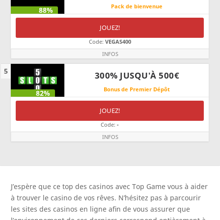
Pack de bienvenue
88%
JOUEZ!
Code:
VEGAS400
INFOS
5
300%
JUSQU'À
500€
Bonus de Premier Dépôt
82%
JOUEZ!
Code:
-
INFOS
J’espère que ce top des casinos avec Top Game vous à aider
à trouver le casino de vos rêves. N’hésitez pas à parcourir
les sites des casinos en ligne afin de vous assurer que