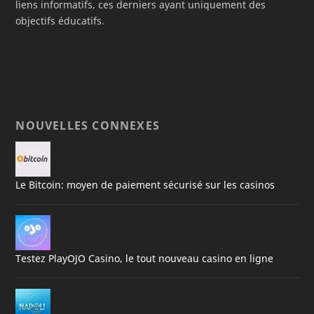
liens informatifs, ces derniers ayant uniquement des
objectifs éducatifs.
NOUVELLES CONNEXES
Le Bitcoin: moyen de paiement sécurisé sur les casinos
Testez PlayOJO Casino, le tout nouveau casino en ligne