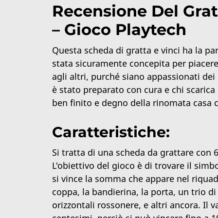
Recensione Del Grat
– Gioco Playtech
Questa scheda di gratta e vinci ha la par
stata sicuramente concepita per piacere 
agli altri, purché siano appassionati dei
è stato preparato con cura e chi scarica
ben finito e degno della rinomata casa 
Caratteristiche:
Si tratta di una scheda da grattare con 6
L'obiettivo del gioco è di trovare il simb
si vince la somma che appare nel riquadro
coppa, la bandierina, la porta, un trio di
orizzontali rossonere, e altri ancora. Il v
centesimi, perciò si può vincere fino a 