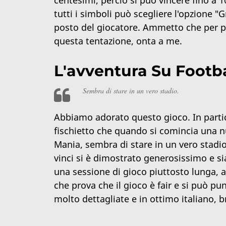
tutti i simboli può scegliere l'opzione "Gr
posto del giocatore. Ammetto che per p
questa tentazione, onta a me.
L'avventura Su Footba
Sembra di stare in un vero stadio.
Abbiamo adorato questo gioco. In particol
fischietto che quando si comincia una nuo
Mania, sembra di stare in un vero stadio
vinci si è dimostrato generosissimo e s
una sessione di gioco piuttosto lunga, 
che prova che il gioco è fair e si può punt
molto dettagliate e in ottimo italiano, 