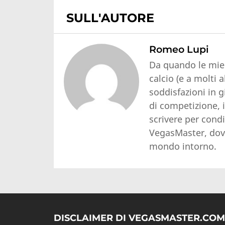
SULL'AUTORE
Romeo Lupi
Da quando le mie 
calcio (e a molti a
soddisfazioni in g
di competizione, il
scrivere per cond
VegasMaster, dove 
mondo intorno.
DISCLAIMER DI VEGASMASTER.COM