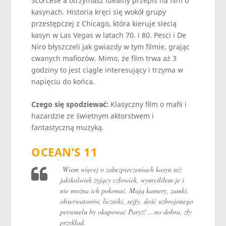
Scorcese a otrzymasz idealny przepis na film o
kasynach. Historia kręci się wokół grupy
przestępczej z Chicago, która kieruje siecią
kasyn w Las Vegas w latach 70. i 80. Pesci i De
Niro błyszczeli jak gwiazdy w tym filmie, grając
cwanych mafiozów. Mimo, że film trwa aż 3
godziny to jest ciągle interesujący i trzyma w
napięciu do końca.
Czego się spodziewać:
Klasyczny film o mafii i
hazardzie ze świetnym aktorstwem i
fantastyczną muzyką.
OCEAN’S 11
Wiem więcej o zabezpieczeniach kasyn niż
jakikolwiek żyjący człowiek, wymyśliłem je i
nie można ich pokonać. Mają kamery, zamki,
obserwatorów, liczniki, sejfy, dość uzbrojonego
personelu by okupować Paryż! ...no dobra, zły
przykład.