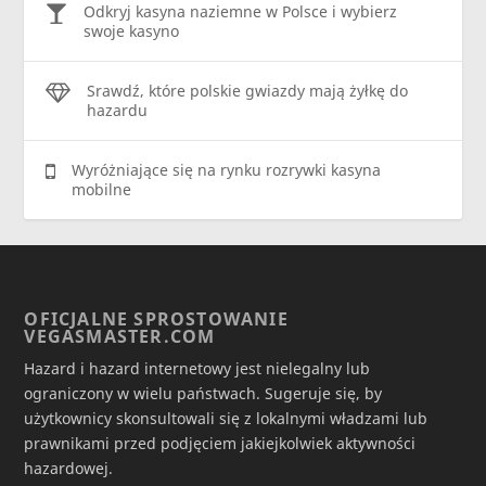
Odkryj kasyna naziemne w Polsce i wybierz
swoje kasyno
Srawdź, które polskie gwiazdy mają żyłkę do
hazardu
Wyróżniające się na rynku rozrywki kasyna
mobilne
OFICJALNE SPROSTOWANIE
VEGASMASTER.COM
Hazard i hazard internetowy jest nielegalny lub
ograniczony w wielu państwach. Sugeruje się, by
użytkownicy skonsultowali się z lokalnymi władzami lub
prawnikami przed podjęciem jakiejkolwiek aktywności
hazardowej.