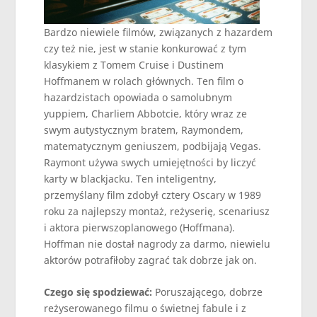
Bardzo niewiele filmów, związanych z hazardem
czy też nie, jest w stanie konkurować z tym
klasykiem z Tomem Cruise i Dustinem
Hoffmanem w rolach głównych. Ten film o
hazardzistach opowiada o samolubnym
yuppiem, Charliem Abbotcie, który wraz ze
swym autystycznym bratem, Raymondem,
matematycznym geniuszem, podbijają Vegas.
Raymont używa swych umiejętności by liczyć
karty w blackjacku. Ten inteligentny,
przemyślany film zdobył cztery Oscary w 1989
roku za najlepszy montaż, reżyserię, scenariusz
i aktora pierwszoplanowego (Hoffmana).
Hoffman nie dostał nagrody za darmo, niewielu
aktorów potrafiłoby zagrać tak dobrze jak on.
Czego się spodziewać:
Poruszającego, dobrze
reżyserowanego filmu o świetnej fabule i z