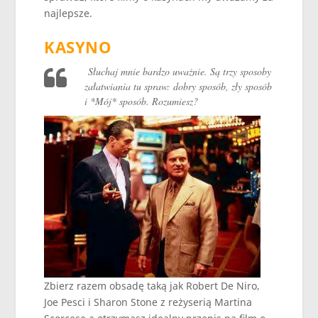
najlepsze.
KASYNO
Słuchaj mnie bardzo uważnie.
Są trzy sposoby
załatwiania tu spraw: dobry sposób, zły sposób
i *Mój* sposób. Rozumiesz?
Zbierz razem obsadę taką jak Robert De Niro,
Joe Pesci i Sharon Stone z reżyserią Martina