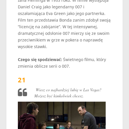
Iana Fleminga w 1953 roku. W filmie występuja
Daniel Craig jako legendarny 007 i
oszałamiająca Eva Green jako jego partnerka.
Film ten przedstawia Bonda zanim zdobył swoją
“licencję na zabijanie”. W tej intensywnej,
dramatycznej odsłonie 007 mierzy się ze swoim
przeciwnikiem w grze w pokera o naprawdę
wysokie stawki.
Czego się spodziewać:
Świetnego filmu, który
zmienia oblicze serii o 007.
21
Wiesz co najbardziej lubię w Las Vegas?
Możesz być kimkolwiek chcesz.