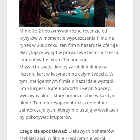
Mimo że 21 otrzymywał różne recenzje od
krytyków w momencie wypuszczenia filmu na
rynek w 2008 roku, ten film o hazardzie oferuje
ekscytujący wgląd w prawdziwą historię sześciu
studentów Instytutu Technologii
Massechussets , którzy zarobili miliony na
liczeniu kart w kasynach na całym świecie. W
tym inteligentnym filmie o hazardzie wystąpił
Jim Sturgess, Kate Bosworth i Kevin Spacey,
wytrawny aktor, który poradzi sobie w każdym
filmie. Ten interesujący obraz szczególnie
zainteresuje tych, którzy nie ustają w wysiłkach
by pokonywać krupierów.
Czego się spodziewać:
Ciekawych bohaterów i
szybkiej akcji w filmie kręcącym się wokół