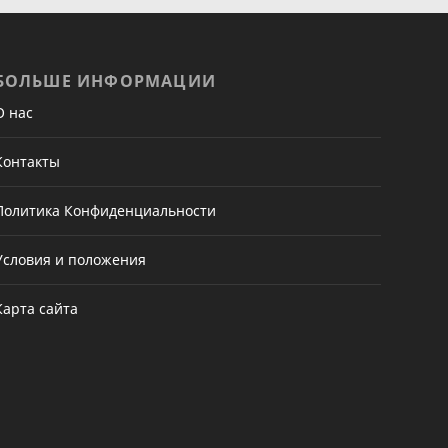
БОЛЬШЕ ИНФОРМАЦИИ
О нас
Контакты
Политика Конфиденциальности
Условия и положения
Карта сайта