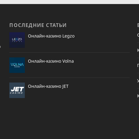
ПОСЛЕДНИЕ СТАТЬИ
Онлайн-казино Legzo
о
Онлайн-казино Volna
Онлайн-казино JET