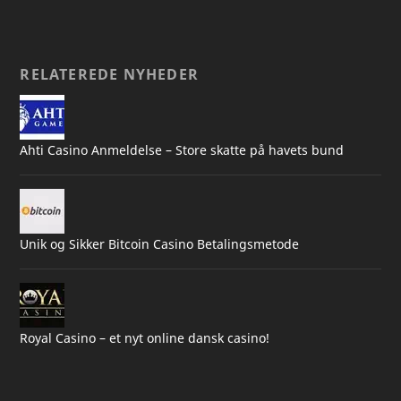
RELATEREDE NYHEDER
Ahti Casino Anmeldelse – Store skatte på havets bund
Unik og Sikker Bitcoin Casino Betalingsmetode
Royal Casino – et nyt online dansk casino!