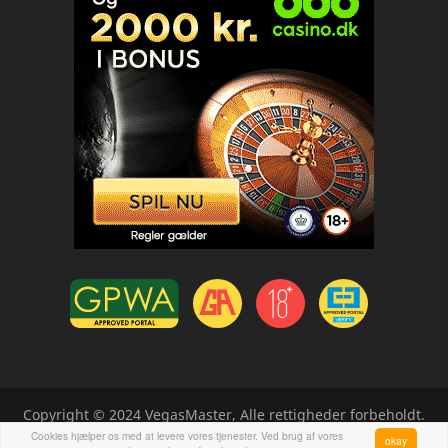
Copyright © 2024 VegasMaster, Alle rettigheder forbeholdt.
Cookies hjælper os med at levere vores tjenester. Ved brug af vores
okay