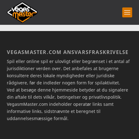
VEGASMASTER.COM ANSVARSFRASKRIVELSE
Spil eller online spil er ulovligt eller begrænset i et antal af
jurisdiktioner verden over. Det anbefales at brugerne
konsultere deres lokale myndigheder eller juridiske
rådgivere, før de indleder nogen form for spilaktivitet.
Ved at besøge denne hjemmeside betyder at du signalere
din aftale til dets vilkår, betingelser og privatlivspolitik.
VegasmMaster.com indeholder operatør links samt
informative links, sidstnævnte et beregnet til
uddannelsesmæssige formål.