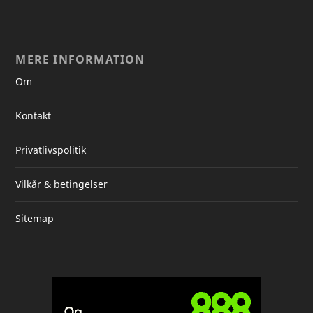
MERE INFORMATION
Om
Kontakt
Privatlivspolitik
Vilkår & betingelser
Sitemap