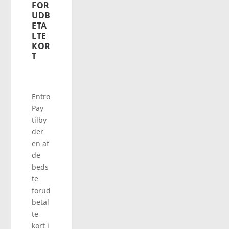
FOR
UDB
ETA
LTE
KOR
T
Entro
Pay
tilby
der
en af
de
beds
te
forud
betal
te
kort i