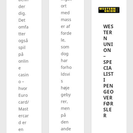
ort
der
med
dig.
mass
Det
WES
er af
omfa
TER
forde
tter
N
le,
også
UNI
som
spil
ON
dog
på
–
har
onlin
SPE
forho
CIA
e
LIST
ldsvi
casin
I
s
o –
PEN
høje
hvor
GEO
geby
Euro
VER
rer,
card/
FØR
men
Mast
SLE
R
på
ercar
den
d er
ande
en