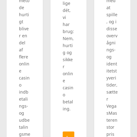
meto
med
lige
de
at
dét,
hurti
spille
vi
gt
, og i
har
blive
disse
brug:
r en
overv
Nem,
del
ågni
hurti
af
ngs-
g og
flere
og
sikke
onlin
ident
r
e
itetst
onlin
casin
yveri
e
o
tider,
casin
indb
sætte
o
etali
r
betal
ngs-
Vega
ing.
og
sMas
udbe
teren
talin
stor
gsme
pris