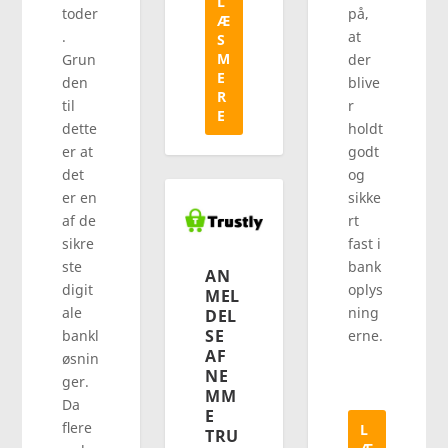
L
toder
på,
Æ
.
at
S
M
Grun
der
E
den
blive
R
til
r
E
dette
holdt
er at
godt
det
og
er en
sikke
af de
rt
sikre
fast i
ste
bank
AN
digit
oplys
MEL
ale
ning
DEL
SE
bankl
erne.
AF
øsnin
NE
ger.
MM
Da
E
flere
L
TRU