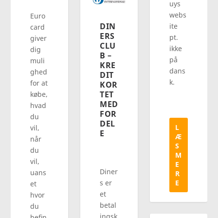
uys
webs
Euro
DIN
ite
card
ERS
pt.
giver
CLU
ikke
dig
B –
på
muli
KRE
dans
ghed
DIT
k.
for at
KOR
TET
købe,
MED
hvad
FOR
du
DEL
L
vil,
E
Æ
når
S
du
M
vil,
E
Diner
uans
R
E
s er
et
et
hvor
betal
du
ingsk
befin