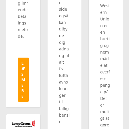
n
glimr
West
side
ende
ern
også
betal
Unio
kan
ings
n er
tilby
meto
en
de
de.
hurti
dig
g og
adga
nem
ng til
måd
alt
L
e at
Æ
fra
overf
S
lufth
øre
M
avns
E
peng
loun
R
e på.
ger
E
Det
til
er
billig
muli
benzi
gt at
n.
gøre