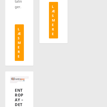
talin
L
ger.
Æ
S
M
E
L
R
Æ
E
S
M
E
R
E
ENT
ROP
AY –
DET