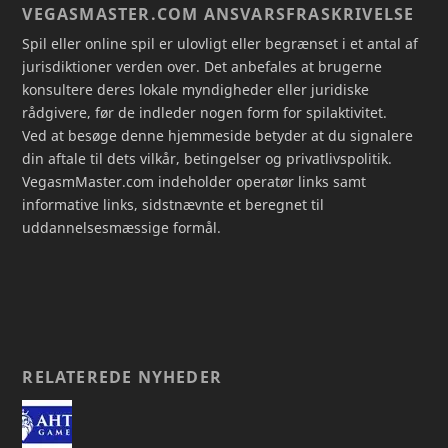
VEGASMASTER.COM ANSVARSFRASKRIVELSE
Spil eller online spil er ulovligt eller begrænset i et antal af
jurisdiktioner verden over. Det anbefales at brugerne
konsultere deres lokale myndigheder eller juridiske
rådgivere, før de indleder nogen form for spilaktivitet.
Ved at besøge denne hjemmeside betyder at du signalere
din aftale til dets vilkår, betingelser og privatlivspolitik.
VegasmMaster.com indeholder operatør links samt
informative links, sidstnævnte et beregnet til
uddannelsesmæssige formål.
RELATEREDE NYHEDER