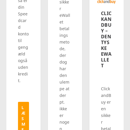
så er
sikke
din
r
CLIC
Spee
eWall
KAN
dcar
et
DBU
d
betal
Y –
konto
ings
DEN
til
meto
TYS
geng
KE
de,
EWA
æld
der
LLE
også
dog
T
uden
har
kredi
den
t.
ulem
Click
pe at
andB
der
uy er
pt.
L
en
ikke
Æ
sikke
er
S
r
noge
M
betal
n
E