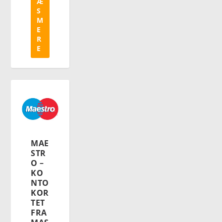
Æ
S
M
E
R
E
MAE
STR
O –
KO
NTO
KOR
TET
FRA