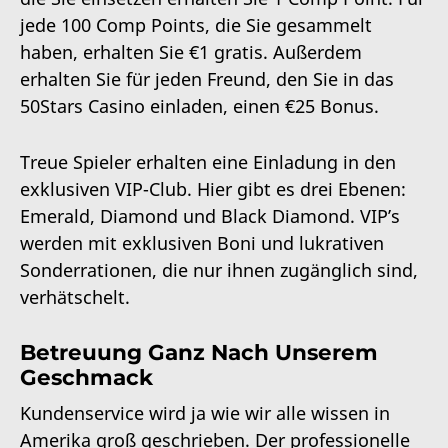
jede 100 Comp Points, die Sie gesammelt
haben, erhalten Sie €1 gratis. Außerdem
erhalten Sie für jeden Freund, den Sie in das
50Stars Casino einladen, einen €25 Bonus.
Treue Spieler erhalten eine Einladung in den
exklusiven VIP-Club. Hier gibt es drei Ebenen:
Emerald, Diamond und Black Diamond. VIP’s
werden mit exklusiven Boni und lukrativen
Sonderrationen, die nur ihnen zugänglich sind,
verhätschelt.
Betreuung Ganz Nach Unserem
Geschmack
Kundenservice wird ja wie wir alle wissen in
Amerika groß geschrieben. Der professionelle