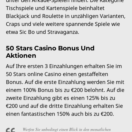
Tischspiele und Kartenspiele beinhaltet
Blackjack und Roulette in unzähligen Varianten,
Craps und viele weitere spannende Spiele wie
etwa Sic Bo und Stravaganza.
50 Stars Casino Bonus Und
Aktionen
Auf Ihre ersten 3 Einzahlungen erhalten Sie im
50 Stars online Casino einen gestaffelten
Bonus. Auf die erste Einzahlung werden Sie mit
einem 100% Bonus bis zu €200 belohnt. Auf die
zweite Einzahlung gibt es einen 125% bis zu
€200 und auf die dritte Einzahlung erhalten Sie
einen fantastischen 150% auch bis zu €200.
Werfen Sie unbedingt einen Blick in den monatlichen