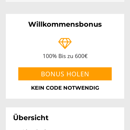
Willkommensbonus
100%
Bis zu
600€
BONUS HOLEN
KEIN CODE NOTWENDIG
Übersicht