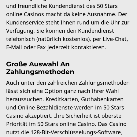
und freundliche Kundendienst des 50 Stars
online Casinos macht da keine Ausnahme. Der
Kundenservice steht Ihnen rund um die Uhr zur
Verfügung. Sie können den Kundendienst
telefonisch (natürlich kostenlos), per Live-Chat,
E-Mail oder Fax jederzeit kontaktieren.
Große Auswahl An
Zahlungsmethoden
Auch unter den zahlreichen Zahlungsmethoden
lässt sich eine Option ganz nach Ihrer Wahl
heraussuchen. Kreditkarten, Guthabenkarten
und Online Bezahldienste werden im 50 Stars
Casino akzeptiert. Ihre Sicherheit ist oberste
Priorität im 50 Stars online Casino. Das Casino
nutzt die 128-Bit-Verschlüsselungs-Software,