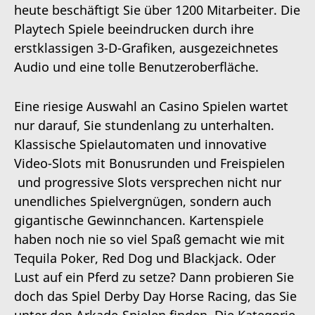
heute beschäftigt Sie über 1200 Mitarbeiter. Die
Playtech Spiele beeindrucken durch ihre
erstklassigen 3-D-Grafiken, ausgezeichnetes
Audio und eine tolle Benutzeroberfläche.
Eine riesige Auswahl an Casino Spielen wartet
nur darauf, Sie stundenlang zu unterhalten.
Klassische Spielautomaten und innovative
Video-Slots mit Bonusrunden und Freispielen
und progressive Slots versprechen nicht nur
unendliches Spielvergnügen, sondern auch
gigantische Gewinnchancen. Kartenspiele
haben noch nie so viel Spaß gemacht wie mit
Tequila Poker, Red Dog und Blackjack. Oder
Lust auf ein Pferd zu setze? Dann probieren Sie
doch das Spiel Derby Day Horse Racing, das Sie
unter den Arkade-Spielen finden. Die Kategorie