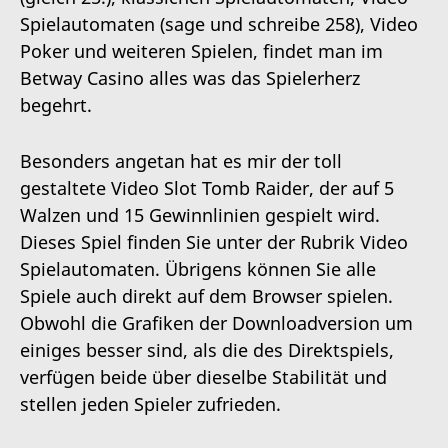
Spielautomaten (sage und schreibe 258), Video
Poker und weiteren Spielen, findet man im
Betway Casino alles was das Spielerherz
begehrt.
Besonders angetan hat es mir der toll
gestaltete Video Slot Tomb Raider, der auf 5
Walzen und 15 Gewinnlinien gespielt wird.
Dieses Spiel finden Sie unter der Rubrik Video
Spielautomaten. Übrigens können Sie alle
Spiele auch direkt auf dem Browser spielen.
Obwohl die Grafiken der Downloadversion um
einiges besser sind, als die des Direktspiels,
verfügen beide über dieselbe Stabilität und
stellen jeden Spieler zufrieden.