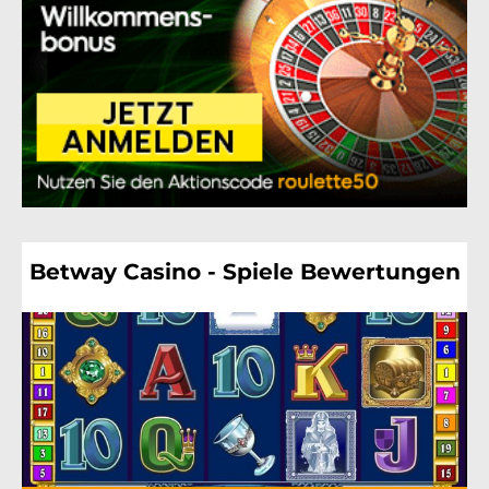
Betway Casino - Spiele Bewertungen