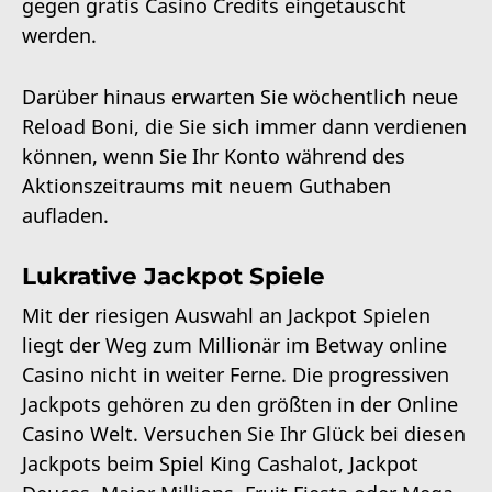
gegen gratis Casino Credits eingetauscht
werden.
Darüber hinaus erwarten Sie wöchentlich neue
Reload Boni, die Sie sich immer dann verdienen
können, wenn Sie Ihr Konto während des
Aktionszeitraums mit neuem Guthaben
aufladen.
Lukrative Jackpot Spiele
Mit der riesigen Auswahl an Jackpot Spielen
liegt der Weg zum Millionär im Betway online
Casino nicht in weiter Ferne. Die progressiven
Jackpots gehören zu den größten in der Online
Casino Welt. Versuchen Sie Ihr Glück bei diesen
Jackpots beim Spiel King Cashalot, Jackpot