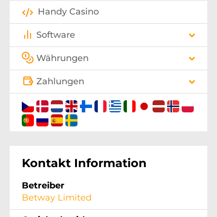
Handy Casino
Software
Währungen
Zahlungen
Kontakt Information
Betreiber
Betway Limited