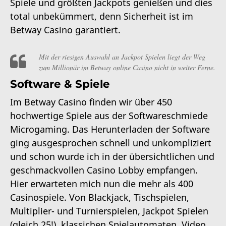
Spiele und größten Jackpots genießen und dies
total unbekümmert, denn Sicherheit ist im
Betway Casino garantiert.
Mit der riesigen Auswahl an Jackpot Spielen liegt der Weg
zum Millionär im Betway online Casino nicht in weiter Ferne.
Software & Spiele
Im Betway Casino finden wir über 450
hochwertige Spiele aus der Softwareschmiede
Microgaming. Das Herunterladen der Software
ging ausgesprochen schnell und unkompliziert
und schon wurde ich in der übersichtlichen und
geschmackvollen Casino Lobby empfangen.
Hier erwarteten mich nun die mehr als 400
Casinospiele. Von Blackjack, Tischspielen,
Multiplier- und Turnierspielen, Jackpot Spielen
(gleich 25!), klassichen Spielautomaten, Video