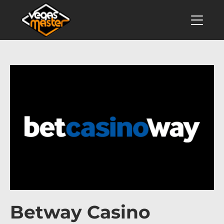
Betway Casino