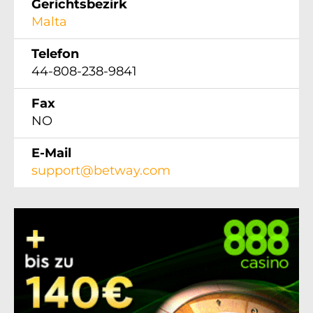
Gerichtsbezirk
Malta
Telefon
44-808-238-9841
Fax
NO
E-Mail
support@betway.com