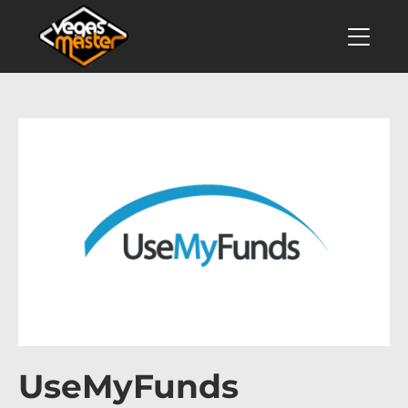
UseMyFunds