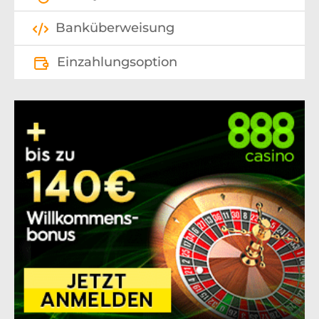
Banküberweisung
Einzahlungsoption