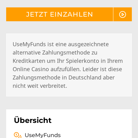
JETZT EINZAHLEN
UseMyFunds ist eine ausgezeichnete
alternative Zahlungsmethode zu
Kreditkarten um Ihr Spielerkonto in Ihrem
Online Casino aufzufüllen. Leider ist diese
Zahlungsmethode in Deutschland aber
nicht weit verbreitet.
Übersicht
UseMyFunds