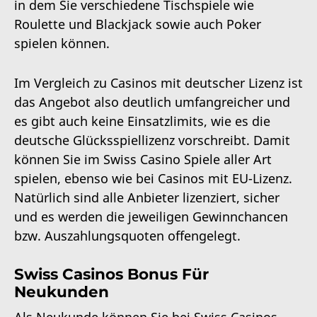
in dem Sie verschiedene Tischspiele wie
Roulette und Blackjack sowie auch Poker
spielen können.
Im Vergleich zu Casinos mit deutscher Lizenz ist
das Angebot also deutlich umfangreicher und
es gibt auch keine Einsatzlimits, wie es die
deutsche Glücksspiellizenz vorschreibt. Damit
können Sie im Swiss Casino Spiele aller Art
spielen, ebenso wie bei Casinos mit EU-Lizenz.
Natürlich sind alle Anbieter lizenziert, sicher
und es werden die jeweiligen Gewinnchancen
bzw. Auszahlungsquoten offengelegt.
Swiss Casinos Bonus Für
Neukunden