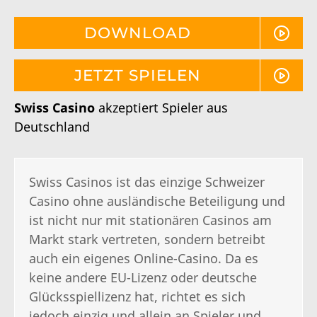
DOWNLOAD
JETZT SPIELEN
Swiss Casino
akzeptiert Spieler aus
Deutschland
Swiss Casinos ist das einzige Schweizer
Casino ohne ausländische Beteiligung und
ist nicht nur mit stationären Casinos am
Markt stark vertreten, sondern betreibt
auch ein eigenes Online-Casino. Da es
keine andere EU-Lizenz oder deutsche
Glücksspiellizenz hat, richtet es sich
jedoch einzig und allein an Spieler und