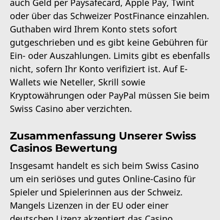
auch Geld per Paysafecard, Apple Pay, Twint
oder über das Schweizer PostFinance einzahlen.
Guthaben wird Ihrem Konto stets sofort
gutgeschrieben und es gibt keine Gebühren für
Ein- oder Auszahlungen. Limits gibt es ebenfalls
nicht, sofern Ihr Konto verifiziert ist. Auf E-
Wallets wie Neteller, Skrill sowie
Kryptowährungen oder PayPal müssen Sie beim
Swiss Casino aber verzichten.
Zusammenfassung Unserer Swiss
Casinos Bewertung
Insgesamt handelt es sich beim Swiss Casino
um ein seriöses und gutes Online-Casino für
Spieler und Spielerinnen aus der Schweiz.
Mangels Lizenzen in der EU oder einer
deutschen Lizenz akzeptiert das Casino