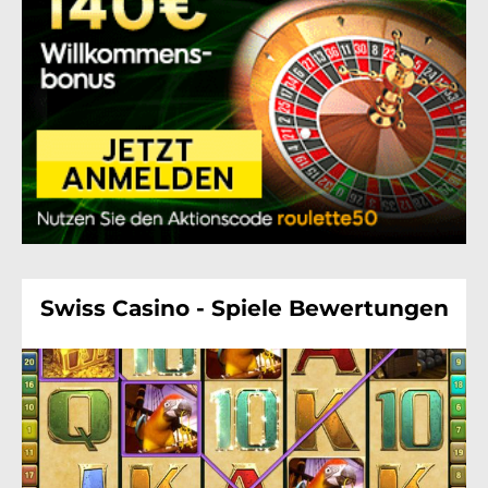
Swiss Casino - Spiele Bewertungen