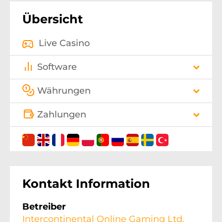
Übersicht
Live Casino
Software
Währungen
Zahlungen
Kontakt Information
Betreiber
Intercontinental Online Gaming Ltd.