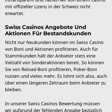
mit offizieller Lizenz in der Schweiz nicht
erwartet.
Swiss Casinos Angebote Und
Aktionen Für Bestandskunden
Nicht nur Neukunden können im Swiss Casino
von Boni und Aktionen profitieren. Auch für
Stammkunden hält der Anbieter stets eine
Vielzahl von Sonderaktionen bereit. So können
Sie von Reload-Boni profitieren, Poker-Boni
nutzen und vieles mehr. Es lohnt sich also, auch
über einen längeren Zeitraum beim Anbieter zu
bleiben.
In unserer Swiss Casinos Bewertung müssen
wir aufgrund der fehlenden Angabe bezüglich