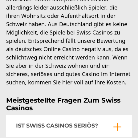
allerdings leider ausschließlich Spieler, die
ihren Wohnsitz oder Aufenthaltsort in der
Schweiz haben. Aus Deutschland gibt es keine
Möglichkeit, die Spiele bei Swiss Casinos zu
spielen. Entsprechend fällt unsere Bewertung
als deutsches Online Casino negativ aus, da es
schlichtweg nicht erreicht werden kann. Wenn
Sie aber in der Schweiz wohnen und ein
sicheres, seriöses und gutes Casino im Internet
suchen, kommen Sie hier voll auf Ihre Kosten.
Meistgestellte Fragen Zum Swiss
Casinos
IST SWISS CASINOS SERIÖS?