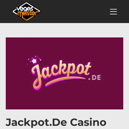
Jackpot.de Casino