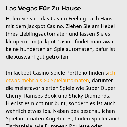
Las Vegas Für Zu Hause
Holen Sie sich das Casino-Feeling nach Hause,
mit dem Jackpot Casino. Ziehen Sie am Hebel
Ihres Lieblingsautomaten und lassen Sie es
klimpern. Im Jackpot Casino findet man zwar
keine hunderten an Spielautomaten, dafür ist
die Auswahl gut getroffen.
Im Jackpot Casino Spiele Portfolio finden s
ich
etwas mehr als 80 Spielautomaten
, darunter
die meistfavorisierten Spiele wie Super Duper
Cherry, Ramses Book und Sticky Diamonds.
Hier ist es nicht nur bunt, sondern es ist auch
wahrlich etwas los. Neben des beschaulichen
Spielautomaten-Angebotes, finden Spieler auch
Tischspiele, wie European Roulette oder