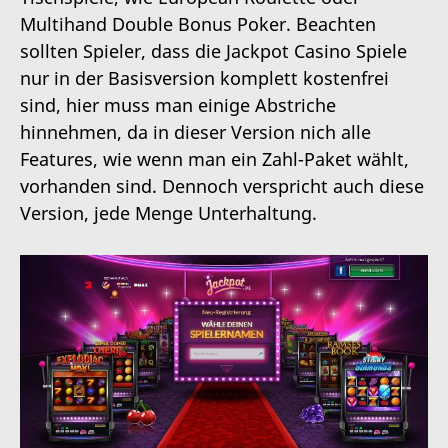
Multihand Double Bonus Poker. Beachten
sollten Spieler, dass die Jackpot Casino Spiele
nur in der Basisversion komplett kostenfrei
sind, hier muss man einige Abstriche
hinnehmen, da in dieser Version nich alle
Features, wie wenn man ein Zahl-Paket wählt,
vorhanden sind. Dennoch verspricht auch diese
Version, jede Menge Unterhaltung.