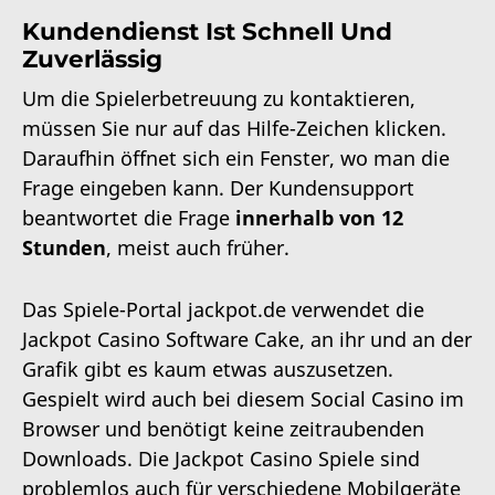
Kundendienst Ist Schnell Und
Zuverlässig
Um die Spielerbetreuung zu kontaktieren,
müssen Sie nur auf das Hilfe-Zeichen klicken.
Daraufhin öffnet sich ein Fenster, wo man die
Frage eingeben kann. Der Kundensupport
beantwortet die Frage
innerhalb von 12
Stunden
, meist auch früher.
Das Spiele-Portal jackpot.de verwendet die
Jackpot Casino Software Cake, an ihr und an der
Grafik gibt es kaum etwas auszusetzen.
Gespielt wird auch bei diesem Social Casino im
Browser und benötigt keine zeitraubenden
Downloads. Die Jackpot Casino Spiele sind
problemlos auch für verschiedene Mobilgeräte