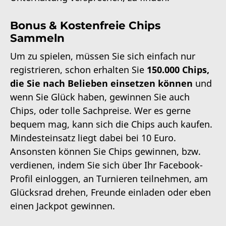
Bonus & Kostenfreie Chips
Sammeln
Um zu spielen, müssen Sie sich einfach nur
registrieren, schon erhalten Sie
150.000 Chips,
die Sie nach Belieben einsetzen können
und
wenn Sie Glück haben, gewinnen Sie auch
Chips, oder tolle Sachpreise. Wer es gerne
bequem mag, kann sich die Chips auch kaufen.
Mindesteinsatz liegt dabei bei 10 Euro.
Ansonsten können Sie Chips gewinnen, bzw.
verdienen, indem Sie sich über Ihr Facebook-
Profil einloggen, an Turnieren teilnehmen, am
Glücksrad drehen, Freunde einladen oder eben
einen Jackpot gewinnen.