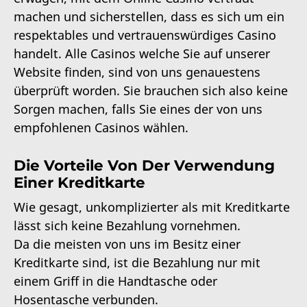
machen und sicherstellen, dass es sich um ein
respektables und vertrauenswürdiges Casino
handelt. Alle Casinos welche Sie auf unserer
Website finden, sind von uns genauestens
überprüft worden. Sie brauchen sich also keine
Sorgen machen, falls Sie eines der von uns
empfohlenen Casinos wählen.
Die Vorteile Von Der Verwendung
Einer Kreditkarte
Wie gesagt, unkomplizierter als mit Kreditkarte
lässt sich keine Bezahlung vornehmen.
Da die meisten von uns im Besitz einer
Kreditkarte sind, ist die Bezahlung nur mit
einem Griff in die Handtasche oder
Hosentasche verbunden.