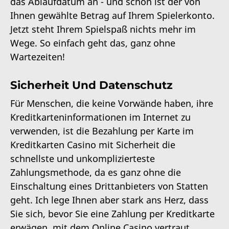
das Ablaufdatum an - und schon ist der von
Ihnen gewählte Betrag auf Ihrem Spielerkonto.
Jetzt steht Ihrem Spielspaß nichts mehr im
Wege. So einfach geht das, ganz ohne
Wartezeiten!
Sicherheit Und Datenschutz
Für Menschen, die keine Vorwände haben, ihre
Kreditkarteninformationen im Internet zu
verwenden, ist die Bezahlung per Karte im
Kreditkarten Casino mit Sicherheit die
schnellste und unkomplizierteste
Zahlungsmethode, da es ganz ohne die
Einschaltung eines Drittanbieters von Statten
geht. Ich lege Ihnen aber stark ans Herz, dass
Sie sich, bevor Sie eine Zahlung per Kreditkarte
erwägen, mit dem Online Casino vertraut