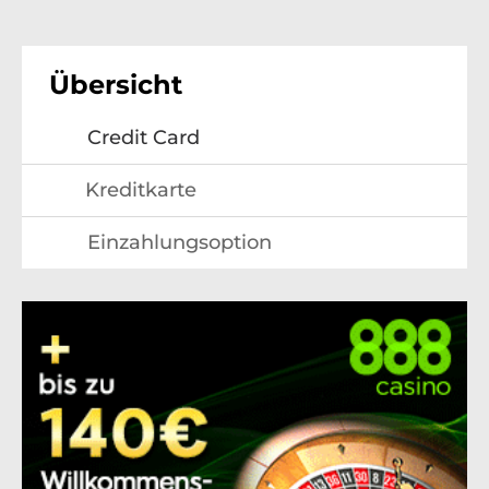
Übersicht
Credit Card
Kreditkarte
Einzahlungsoption