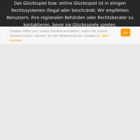
Das Glücksspiel bzw. online Glücksspiel ist in einigen
Rechtssystemen illegal oder beschränkt. Wir empfehlen
Benutzern, ihre regionalen Behörden oder Rechtsberater zu
kontaktieren, bevor sie Glücksspiele spielen.
Cookies helfen uns, unsere Services anzubieten. Indem Sie unsere
Indem Sie diese Webseite verwenden, stimmen Sie den
ok
Services nutzen, stimmen Sie der Verwendung von Cookies zu.
Mehr
Allgemeinen Geschäftsbedingungen und der
erfahren
Datenschutzerklärung zu. VegasMaster.com enthält Links zu
Casinobetreibern, sowie informative Links, welche
ausschließlich Fortbildungszwecken dienen.
MEHR INFORMATIONEN
Über uns
Kontakt
Datenschutzerklärung
AGB