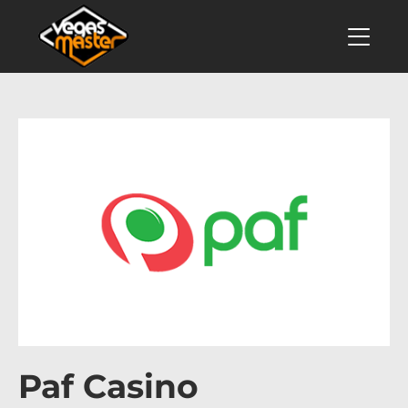
Paf Casino