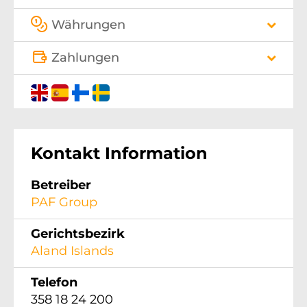
Währungen
Zahlungen
Kontakt Information
Betreiber
PAF Group
Gerichtsbezirk
Aland Islands
Telefon
358 18 24 200