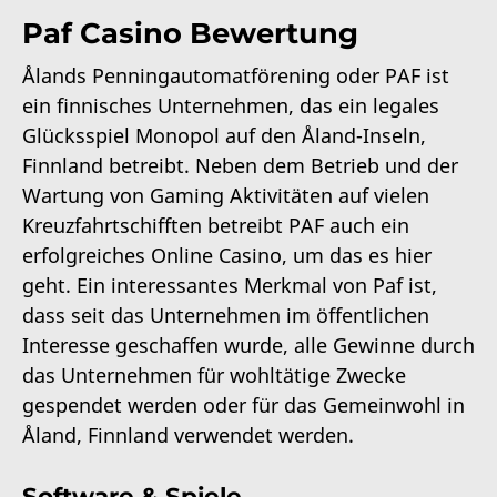
Paf Casino Bewertung
Ålands Penningautomatförening oder PAF ist
ein finnisches Unternehmen, das ein legales
Glücksspiel Monopol auf den Åland-Inseln,
Finnland betreibt. Neben dem Betrieb und der
Wartung von Gaming Aktivitäten auf vielen
Kreuzfahrtschifften betreibt PAF auch ein
erfolgreiches Online Casino, um das es hier
geht. Ein interessantes Merkmal von Paf ist,
dass seit das Unternehmen im öffentlichen
Interesse geschaffen wurde, alle Gewinne durch
das Unternehmen für wohltätige Zwecke
gespendet werden oder für das Gemeinwohl in
Åland, Finnland verwendet werden.
Software & Spiele