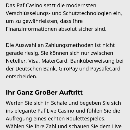
Das Paf Casino setzt die modernsten
Verschlüsselungs- und Schutztechnologien ein,
um zu gewährleisten, dass Ihre
Finanzinformationen absolut sicher sind.
Die Auswahl an Zahlungsmethoden ist nicht
gerade riesig. Sie können sich nur zwischen
Neteller, Visa, MaterCard, Banküberweisung bei
der Deutschen Bank, GiroPay und PaysafeCard
entscheiden.
Ihr Ganz Großer Auftritt
Werfen Sie sich in Schale und begeben Sie sich
ins elegante Paf Live Casino und fühlen Sie die
Aufregung eines echten Roulettespieles.
Wählen Sie Ihre Zahl und schauen Sie dem Live