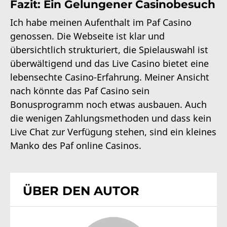
Fazit: Ein Gelungener Casinobesuch
Ich habe meinen Aufenthalt im Paf Casino
genossen. Die Webseite ist klar und
übersichtlich strukturiert, die Spielauswahl ist
überwältigend und das Live Casino bietet eine
lebensechte Casino-Erfahrung. Meiner Ansicht
nach könnte das Paf Casino sein
Bonusprogramm noch etwas ausbauen. Auch
die wenigen Zahlungsmethoden und dass kein
Live Chat zur Verfügung stehen, sind ein kleines
Manko des Paf online Casinos.
ÜBER DEN AUTOR