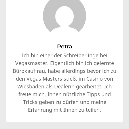
Petra
Ich bin einer der Schreiberlinge bei
Vegasmaster. Eigentlich bin ich gelernte
Bürokauffrau, habe allerdings bevor ich zu
den Vegas Masters stieß, im Casino von
Wiesbaden als Dealerin gearbeitet. Ich
freue mich, Ihnen nützliche Tipps und
Tricks geben zu dürfen und meine
Erfahrung mit Ihnen zu teilen.