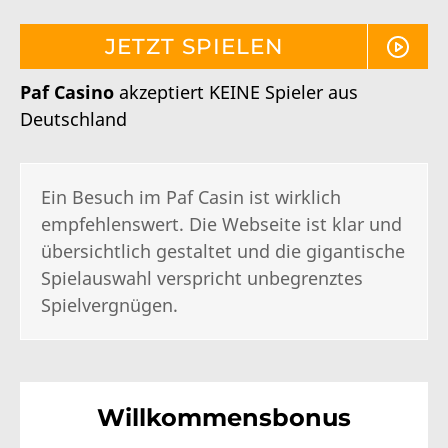
JETZT SPIELEN
Paf Casino
akzeptiert KEINE Spieler aus
Deutschland
Ein Besuch im Paf Casin ist wirklich
empfehlenswert. Die Webseite ist klar und
übersichtlich gestaltet und die gigantische
Spielauswahl verspricht unbegrenztes
Spielvergnügen.
Willkommensbonus