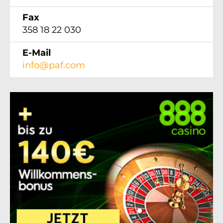
Fax
358 18 22 030
E-Mail
info@paf.com