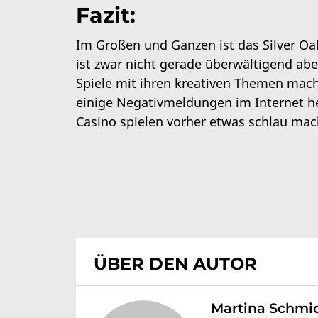
Fazit:
Im Großen und Ganzen ist das Silver Oa
ist zwar nicht gerade überwältigend ab
Spiele mit ihren kreativen Themen mache
einige Negativmeldungen im Internet her
Casino spielen vorher etwas schlau mac
ÜBER DEN AUTOR
Martina Schmi