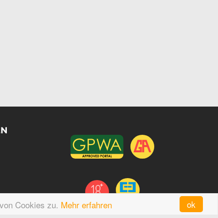
EN
ok
 von Cookies zu.
Mehr erfahren