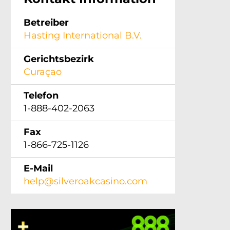
Betreiber
Hasting International B.V.
Gerichtsbezirk
Curaçao
Telefon
1-888-402-2063
Fax
1-866-725-1126
E-Mail
help@silveroakcasino.com