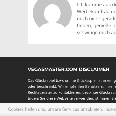
Ich komme aus de
Werbekauffrau und
mich nicht gerade
finden, genieße i
schwinge mich au
VEGASMASTER.COM DISCLAIMER
Das Glücksspiel bzw. online Glücksspiel ist in ein
oder beschränkt. Wir empfehlen Benutzern, ihre 
Rechtsberater zu kontaktieren, bevor sie Glücksspi
Indem Sie diese Webseite verwenden, stimmen Si
Geschäftsbedingungen und der Datenschutzerklä
Cookies helfen uns, unsere Services anzubieten. Inde
enthält Links zu Casinobetreibern, sowie informati