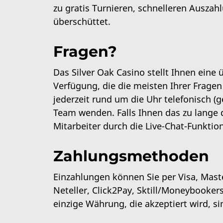
zu gratis Turnieren, schnelleren Ausza
überschüttet.
Fragen?
Das Silver Oak Casino stellt Ihnen eine 
Verfügung, die die meisten Ihrer Fragen 
jederzeit rund um die Uhr telefonisch (
Team wenden. Falls Ihnen das zu lange 
Mitarbeiter durch die Live-Chat-Funktion
Zahlungsmethoden
Einzahlungen können Sie per Visa, Mast
Neteller, Click2Pay, Sktill/Moneybooke
einzige Währung, die akzeptiert wird, s