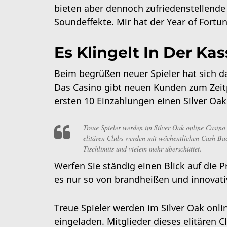
bieten aber dennoch zufriedenstellende
Soundeffekte. Mir hat der Year of Fortu
Es Klingelt In Der Kas
Beim begrüßen neuer Spieler hat sich da
Das Casino gibt neuen Kunden zum Zeit
ersten 10 Einzahlungen einen Silver Oa
Treue Spieler werden im Silver Oak online Casino
elitären Clubs werden mit wöchentlichen Cash Back
Tischlimits und vielem mehr überschüttet.
Werfen Sie ständig einen Blick auf die
es nur so von brandheißen und innovat
Treue Spieler werden im Silver Oak onli
eingeladen. Mitglieder dieses elitären 