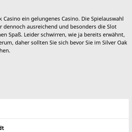
k Casino ein gelungenes Casino. Die Spielauswahl
er dennoch ausreichend und besonders die Slot
n Spaß. Leider schwirren, wie ja bereits erwähnt,
um, daher sollten Sie sich bevor Sie im Silver Oak
hen.
dt