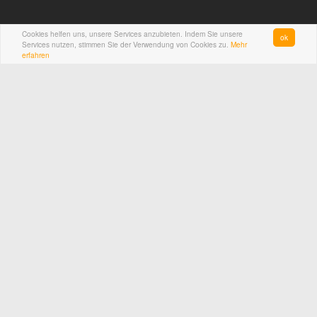
Cookies helfen uns, unsere Services anzubieten. Indem Sie unsere
ok
MEHR INFORMATIONEN
Services nutzen, stimmen Sie der Verwendung von Cookies zu.
Mehr
erfahren
Über uns
Kontakt
Datenschutzerklärung
AGB
Sitemap