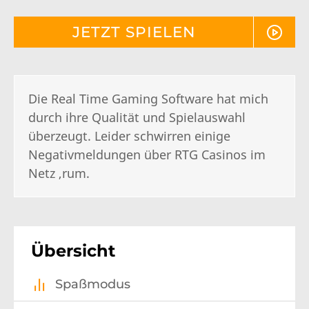
JETZT SPIELEN
Die Real Time Gaming Software hat mich
durch ihre Qualität und Spielauswahl
überzeugt. Leider schwirren einige
Negativmeldungen über RTG Casinos im
Netz ‚rum.
Übersicht
Spaßmodus