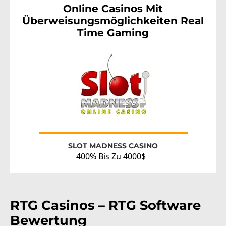
Online Casinos Mit
Überweisungsmöglichkeiten Real
Time Gaming
SLOT MADNESS CASINO
400% Bis Zu 4000$
RTG Casinos – RTG Software
Bewertung