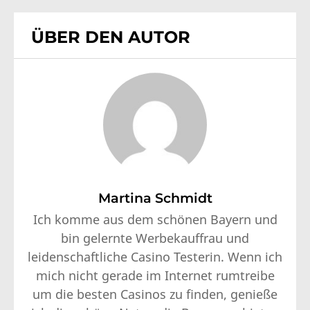
ÜBER DEN AUTOR
Martina Schmidt
Ich komme aus dem schönen Bayern und
bin gelernte Werbekauffrau und
leidenschaftliche Casino Testerin. Wenn ich
mich nicht gerade im Internet rumtreibe
um die besten Casinos zu finden, genieße