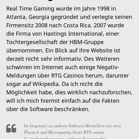
Real Time Gaming wurde im Jahre 1998 in
Atlanta, Georgia gegründet und verlegte seinen
Firmensitz 2008 nach Costa Rica. 2007 wurde
die Firma von Hastings International, einer
Tochtergesellschaft der HBM-Gruppe
übernommen. Ein Blick auf ihre Website ist
derzeit nicht sehr informativ. Des Weiteren
schwirren im Internet auch einige Negativ-
Meldungen über RTG Casinos herum, darunter
sogar auf Wikipedia. Da ich nicht die
Möglichkeit habe, dies wirklich nachzuforschen,
will ich mich hiermit einfach auf die Fakten
über die Software beschränken.
Im Gegensatz zu anderen Software-Herstellern wie etwa
Playtech und Microgaming bietet RTG seinen
Casinobetreibern einen größeren Freiraum ihre