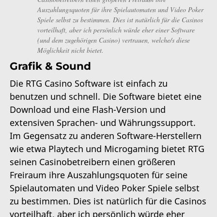
Auszahlungsquoten für ihre Spielautomaten und Video Poker
Spiele selbst zu bestimmen. Dies ist natürlich für die Casinos
vorteilhaft, aber ich persönlich würde eher einer Software
(und dem zugehörigen Casino) vertrauen, welche/s diese
Möglichkeit nicht bietet.
Grafik & Sound
Die RTG Casino Software ist einfach zu
benutzen und schnell. Die Software bietet eine
Download und eine Flash-Version und
extensiven Sprachen- und Währungssupport.
Im Gegensatz zu anderen Software-Herstellern
wie etwa Playtech und Microgaming bietet RTG
seinen Casinobetreibern einen größeren
Freiraum ihre Auszahlungsquoten für seine
Spielautomaten und Video Poker Spiele selbst
zu bestimmen. Dies ist natürlich für die Casinos
vorteilhaft, aber ich persönlich würde eher