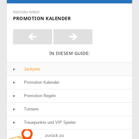
Nächster Artikel:
PROMOTION KALENDER
IN DIESEM GUIDE:
Jackpots
Promotion Kalender
Promotion Regeln
Turniere
Treuepunkte und VIP Spieler
zurück zu