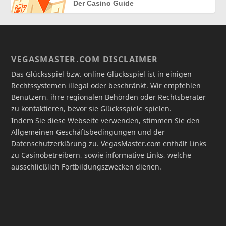
Der Casino Guide
VEGASMASTER.COM DISCLAIMER
Das Glücksspiel bzw. online Glücksspiel ist in einigen
Rechtssystemen illegal oder beschränkt. Wir empfehlen
Benutzern, ihre regionalen Behörden oder Rechtsberater
zu kontaktieren, bevor sie Glücksspiele spielen.
Indem Sie diese Webseite verwenden, stimmen Sie den
Allgemeinen Geschäftsbedingungen und der
Datenschutzerklärung zu. VegasMaster.com enthält Links
zu Casinobetreibern, sowie informative Links, welche
ausschließlich Fortbildungszwecken dienen.