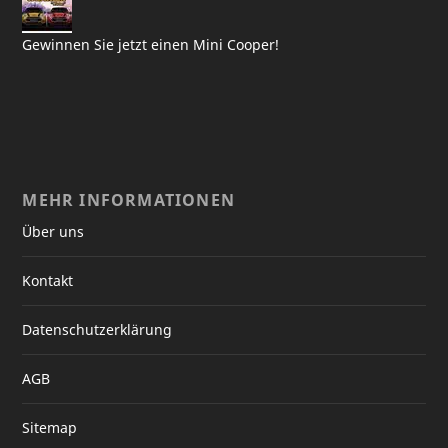
Gewinnen Sie jetzt einen Mini Cooper!
MEHR INFORMATIONEN
Über uns
Kontakt
Datenschutzerklärung
AGB
Sitemap