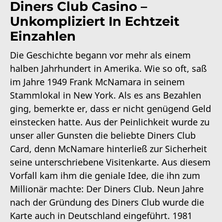
Diners Club Casino –
Unkompliziert In Echtzeit
Einzahlen
Die Geschichte begann vor mehr als einem
halben Jahrhundert in Amerika. Wie so oft, saß
im Jahre 1949 Frank McNamara in seinem
Stammlokal in New York. Als es ans Bezahlen
ging, bemerkte er, dass er nicht genügend Geld
einstecken hatte. Aus der Peinlichkeit wurde zu
unser aller Gunsten die beliebte Diners Club
Card, denn McNamare hinterließ zur Sicherheit
seine unterschriebene Visitenkarte. Aus diesem
Vorfall kam ihm die geniale Idee, die ihn zum
Millionär machte: Der Diners Club. Neun Jahre
nach der Gründung des Diners Club wurde die
Karte auch in Deutschland eingeführt. 1981