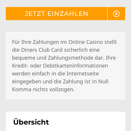
JETZT EINZAHLEN
Für Ihre Zahlungen im Online Casino stellt
die Diners Club Card sicherlich eine
bequeme und Zahlungsmethode dar. Ihre
Kredit- oder Debitkarteninformationen
werden einfach in die Internetseite
eingegeben und die Zahlung ist in Null
Komma nichts vollzogen.
Übersicht