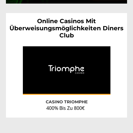
Online Casinos Mit
Überweisungsmöglichkeiten Diners
Club
CASINO TRIOMPHE
400% Bis Zu 800€