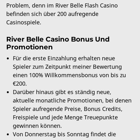
Problem, denn im River Belle Flash Casino
befinden sich über 200 aufregende
Casinospiele.
River Belle Casino Bonus Und
Promotionen
Für die erste Einzahlung erhalten neue
Spieler zum Zeitpunkt meiner Bewertung
einen 100% Willkommensbonus von bis zu
€200.
Darüber hinaus gibt es ständig neue,
aktuelle monatliche Promotionen, bei denen
Spieler aufregende Preise, Bonus Credits,
Freispiele und jede Menge Treuepunkte
gewinnen können.
Von Donnerstag bis Sonntag findet die