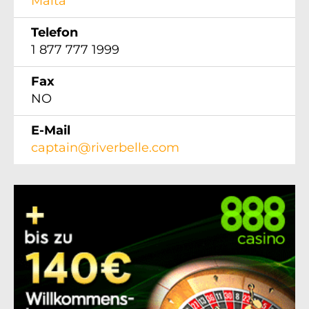
Malta
Telefon
1 877 777 1999
Fax
NO
E-Mail
captain@riverbelle.com