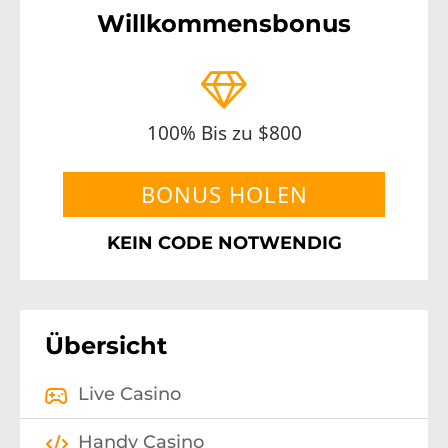
Willkommensbonus
100%
Bis zu
$800
BONUS HOLEN
KEIN CODE NOTWENDIG
Übersicht
Live Casino
Handy Casino