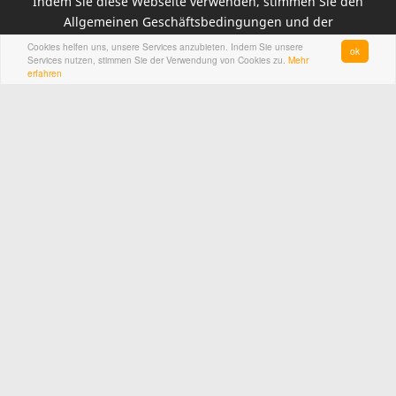
Indem Sie diese Webseite verwenden, stimmen Sie den
Allgemeinen Geschäftsbedingungen und der
Datenschutzerklärung zu. VegasMaster.com enthält Links zu
Cookies helfen uns, unsere Services anzubieten. Indem Sie unsere
ok
Services nutzen, stimmen Sie der Verwendung von Cookies zu.
Mehr
Casinobetreibern, sowie informative Links, welche
erfahren
ausschließlich Fortbildungszwecken dienen.
MEHR INFORMATIONEN
Über uns
Kontakt
Datenschutzerklärung
AGB
Sitemap