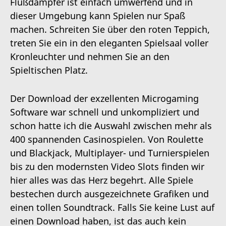
Flußdampfer ist einfach umwerfend und in
dieser Umgebung kann Spielen nur Spaß
machen. Schreiten Sie über den roten Teppich,
treten Sie ein in den eleganten Spielsaal voller
Kronleuchter und nehmen Sie an den
Spieltischen Platz.
Der Download der exzellenten Microgaming
Software war schnell und unkompliziert und
schon hatte ich die Auswahl zwischen mehr als
400 spannenden Casinospielen. Von Roulette
und Blackjack, Multiplayer- und Turnierspielen
bis zu den modernsten Video Slots finden wir
hier alles was das Herz begehrt. Alle Spiele
bestechen durch ausgezeichnete Grafiken und
einen tollen Soundtrack. Falls Sie keine Lust auf
einen Download haben, ist das auch kein