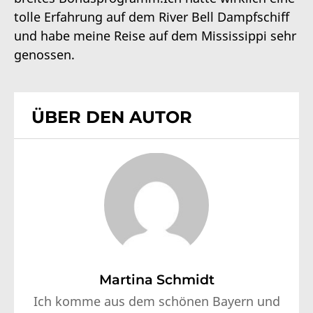
tolle Erfahrung auf dem River Bell Dampfschiff
und habe meine Reise auf dem Mississippi sehr
genossen.
ÜBER DEN AUTOR
Martina Schmidt
Ich komme aus dem schönen Bayern und