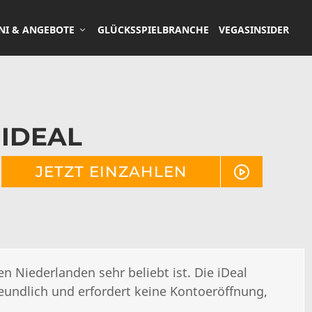
NI & ANGEBOTE
GLÜCKSSPIELBRANCHE
VEGASINSIDER
IDEAL
JETZT EINZAHLEN
n Niederlanden sehr beliebt ist. Die iDeal
eundlich und erfordert keine Kontoeröffnung,