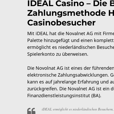
IDEAL Casino – Die 
Zahlungsmethode H
Casinobesucher
Mit iDEAL hat die Novalnet AG mit Firme
Palette hinzugefügt und einen komplett
ermöglicht es niederländischen Besuche
Spielerkonto zu überweisen.
Die Novolnat AG ist eines der führende
elektronische Zahlungsabwicklungen. G
kann es auf jahrelange Erfahrung und a
zurückgreifen. Die Novalnet AG ist ein d
Finanzdienstleistungsinstitut (BA).
iDEAL ermöglicht es niederländischen Besuchern, 