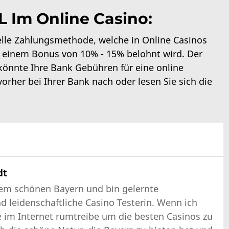
L Im Online Casino:
nelle Zahlungsmethode, welche in Online Casinos
t einem Bonus von 10% - 15% belohnt wird. Der
 könnte Ihre Bank Gebühren für eine online
rher bei Ihrer Bank nach oder lesen Sie sich die
dt
m schönen Bayern und bin gelernte
 leidenschaftliche Casino Testerin. Wenn ich
 im Internet rumtreibe um die besten Casinos zu