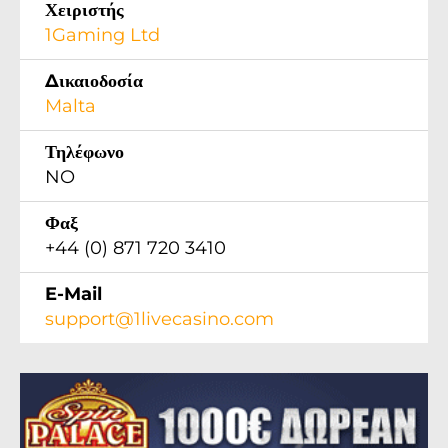
Χειριστής
1Gaming Ltd
Δικαιοδοσία
Malta
Τηλέφωνο
NO
Φαξ
+44 (0) 871 720 3410
E-Mail
support@1livecasino.com