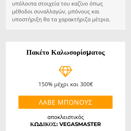
υπόλοιπα στοιχεία του καζίνο όπως
μέθοδοι συναλλαγών, μπόνους και
υποστήριξη θα τα χαρακτήριζα μέτρια.
Πακέτο Καλωσορίσματος
150%
μέχρι και
300€
ΛΆΒΕ ΜΠΌΝΟΥΣ
αποκλειστικός
ΚΩΔΙΚΌΣ:
VEGASMASTER