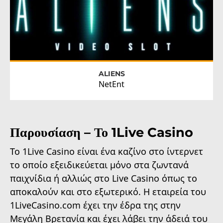
ALIENS
NetEnt
Παρουσίαση – Το 1Live Casino
Το 1Live Casino είναι ένα καζίνο στο ίντερνετ
το οποίο εξειδικεύεται μόνο στα ζωντανά
παιχνίδια ή αλλιώς στο Live Casino όπως το
αποκαλούν και στο εξωτερικό. Η εταιρεία του
1LiveCasino.com έχει την έδρα της στην
Μεγάλη Βρετανία και έχει λάβει την άδειά του