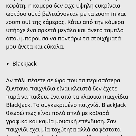
κεφάτη, η κάμερα δεν είχε υψηλή ευκρίνεια
ωστόσο αυτό βελτιώνονταν με τα zoom in και
zoom out της κάμερας. Κάτω από την κάμερα
υπήρχε ένα αρκετά μεγάλο και άνετο ταμπλό
όπου μπορούσα να ποντάρω τα στοιχήματά
μου άνετα και εύκολα.
BlackJack
Αν πάλι πέσετε σε ώρα που τα περισσότερα
ζωντανά παιχνίδια είναι κλειστά δεν έχετε
παρά να παίξετε ένα από τα κλασικά παιχνίδια
BlackJack. Το συγκεκριμένο παιχνίδι BlackJack
θεωρώ πως είναι πολύ απλό με καθαρά
γραφικά και καμία μουσική επένδυση. Σαν
παιχνίδι έχει μία ταχύτητα αλλά σαφέστατα