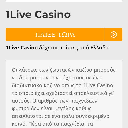
1Live Casino
ΠΑΊΞΕ ΤΏΡΑ
1Live Casino
δέχεται παίκτες από Ελλάδα
Οι λάτρεις των ζωντανών καζίνο μπορούν
να δοκιμάσουν την τύχη τους σε ένα
διαδικτυακό καζίνο όπως το 1Live Casino
το οποίο έχει σχεδιαστεί αποκλειστικά γι’
αυτούς. Ο αριθμός των παιχνιδιών
φυσικά δεν είναι μεγάλος καθώς
απευθύνεται σε ένα πολύ συγκεκριμένο
κοινό. Πέρα από τα παιχνίδια, τα