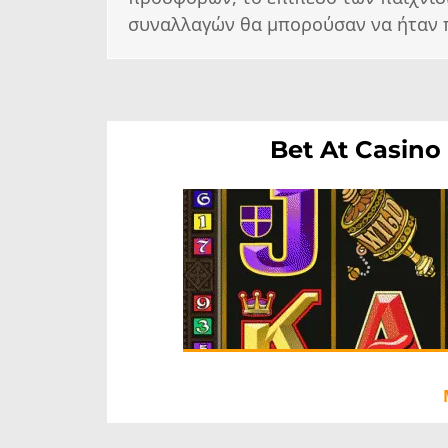
συναλλαγών θα μπορούσαν να ήταν 
Bet At Casino -