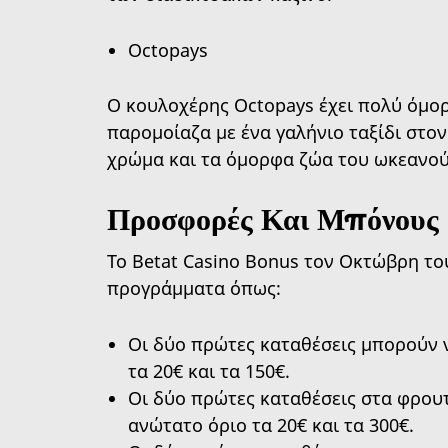
Octopays
Ο κουλοχέρης Octopays έχει πολύ όμορ
παρομοίαζα με ένα γαλήνιο ταξίδι στο
χρώμα και τα όμορφα ζώα του ωκεανού
Προσφορές Και Μπόνους
Το Betat Casino Bonus τον Οκτώβρη τ
προγράμματα όπως:
Οι δύο πρώτες καταθέσεις μπορούν 
τα 20€ και τα 150€.
Οι δύο πρώτες καταθέσεις στα φρου
ανώτατο όριο τα 20€ και τα 300€.