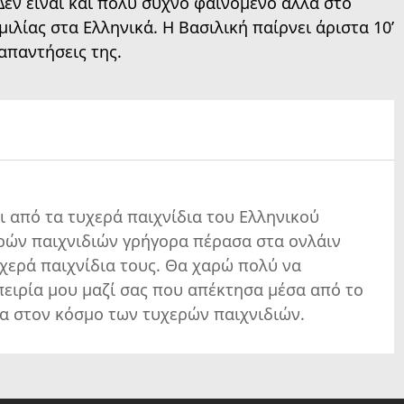
Δεν είναι και πολύ συχνό φαινόμενο αλλά στο
ιλίας στα Ελληνικά. Η Βασιλική παίρνει άριστα 10’
 απαντήσεις της.
ι από τα τυχερά παιχνίδια του Ελληνικού
ρών παιχνιδιών γρήγορα πέρασα στα ονλάιν
υχερά παιχνίδια τους. Θα χαρώ πολύ να
ειρία μου μαζί σας που απέκτησα μέσα από το
να στον κόσμο των τυχερών παιχνιδιών.