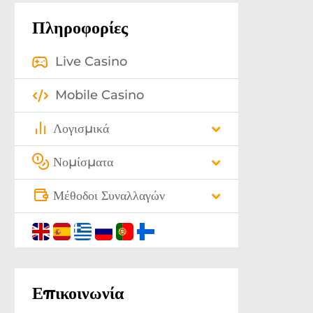
Πληροφορίες
Live Casino
Mobile Casino
Λογισμικά
Νομίσματα
Μέθοδοι Συναλλαγών
Επικοινωνία