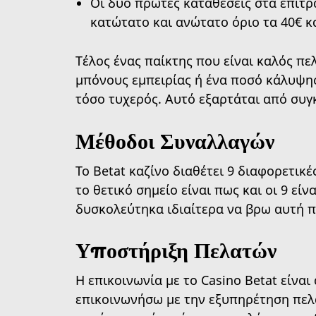
Οι δύο πρώτες καταθέσεις στα επιτρ
κατώτατο και ανώτατο όριο τα 40€ κα
Τέλος ένας παίκτης που είναι καλός πελ
μπόνους εμπειρίας ή ένα ποσό κάλυψη
τόσο τυχερός. Αυτό εξαρτάται από συγ
Μέθοδοι Συναλλαγών
Το Betat καζίνο διαθέτει 9 διαφορετικ
το θετικό σημείο είναι πως και οι 9 εί
δυσκολεύτηκα ιδιαίτερα να βρω αυτή π
Υποστήριξη Πελατών
Η επικοινωνία με το Casino Betat είναι
επικοινωνήσω με την εξυπηρέτηση πελ