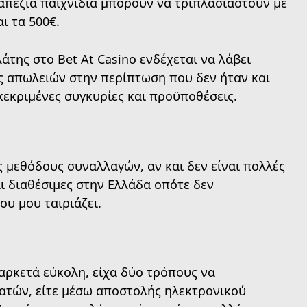
απέζια παιχνίδια μπορούν να τριπλασιαστούν με
ι τα 500€.
άτης στο Bet At Casino ενδέχεται να λάβει
ς απωλειών στην περίπτωση που δεν ήταν και
κεκριμένες συγκυρίες και προϋποθέσεις.
ές μεθόδους συναλλαγών, αν και δεν είναι πολλές
ναι διαθέσιμες στην Ελλάδα οπότε δεν
ου μου ταιριάζει.
 αρκετά εύκολη, είχα δύο τρόπους να
ατών, είτε μέσω αποστολής ηλεκτρονικού