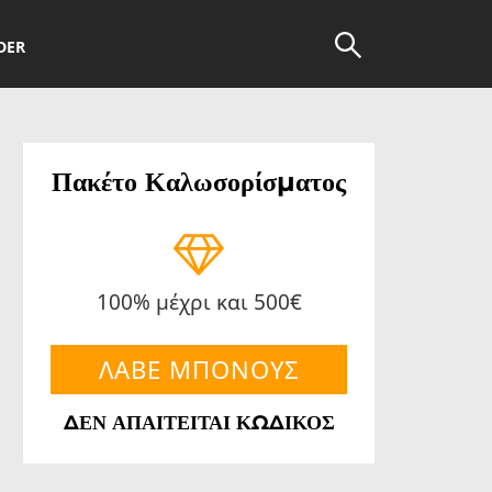
DER
Πακέτο Καλωσορίσματος
100%
μέχρι και
500€
ΛΆΒΕ ΜΠΌΝΟΥΣ
ΔΕΝ ΑΠΑΙΤΕΊΤΑΙ ΚΩΔΙΚΌΣ