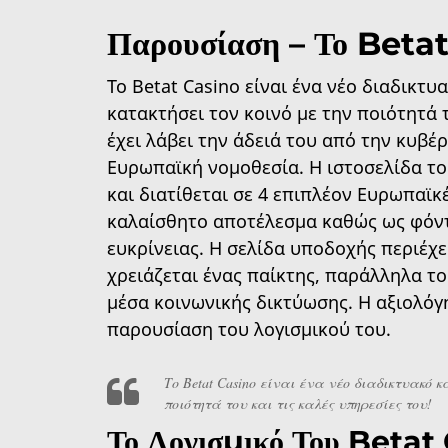
Παρουσίαση – Το Beta
Το Betat Casino είναι ένα νέο διαδικτυ
κατακτήσει τον κοινό με την ποιότητά τ
έχει λάβει την άδειά του από την κυβέ
Ευρωπαϊκή νομοθεσία. Η ιστοσελίδα το
και διατίθεται σε 4 επιπλέον Ευρωπαϊκέ
καλαίσθητο αποτέλεσμα καθώς ως φόντο
ευκρίνειας. Η σελίδα υποδοχής περιέχε
χρειάζεται ένας παίκτης, παράλληλα το 
μέσα κοινωνικής δικτύωσης. Η αξιολόγη
παρουσίαση του λογισμικού του.
Το Betat Casino είναι ένα νέο διαδικτυακό κ
ποιότητά του και τις καλές υπηρεσίες του!
Το Λογισμικό Του Beta