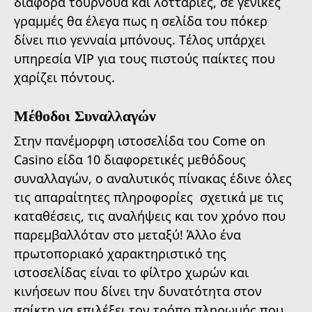
διάφορα τουρνουά και λοτταρίες, σε γενικές
γραμμές θα έλεγα πως η σελίδα του πόκερ
δίνει πιο γενναία μπόνους. Τέλος υπάρχει
υπηρεσία VIP για τους πιστούς παίκτες που
χαρίζει πόντους.
Μέθοδοι Συναλλαγών
Στην πανέμορφη ιστοσελίδα του Come on
Casino είδα 10 διαφορετικές μεθόδους
συναλλαγών, ο αναλυτικός πίνακας έδινε όλες
τις απαραίτητες πληροφορίες σχετικά με τις
καταθέσεις, τις αναλήψεις και τον χρόνο που
παρεμβαλλόταν στο μεταξύ! Άλλο ένα
πρωτοποριακό χαρακτηριστικό της
ιστοσελίδας είναι το φίλτρο χωρών και
κινήσεων που δίνει την δυνατότητα στον
παίκτη να επιλέξει τον τρόπο πληρωμής που