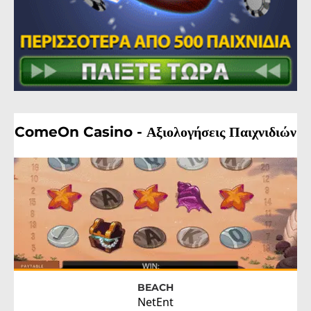
ComeOn Casino - Αξιολογήσεις Παιχνιδιών
BEACH
NetEnt