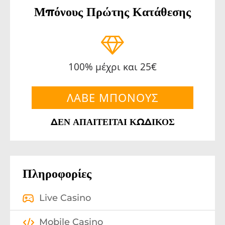
Μπόνους Πρώτης Κατάθεσης
100%
μέχρι και
25€
ΛΆΒΕ ΜΠΌΝΟΥΣ
ΔΕΝ ΑΠΑΙΤΕΊΤΑΙ ΚΩΔΙΚΌΣ
Πληροφορίες
Live Casino
Mobile Casino