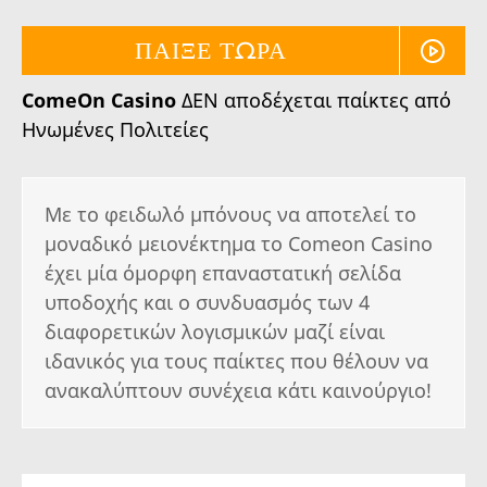
ΠΑΊΞΕ ΤΏΡΑ
ComeOn Casino
ΔΕΝ αποδέχεται παίκτες από
Ηνωμένες Πολιτείες
Με το φειδωλό μπόνους να αποτελεί το
μοναδικό μειονέκτημα το Comeon Casino
έχει μία όμορφη επαναστατική σελίδα
υποδοχής και ο συνδυασμός των 4
διαφορετικών λογισμικών μαζί είναι
ιδανικός για τους παίκτες που θέλουν να
ανακαλύπτουν συνέχεια κάτι καινούργιο!