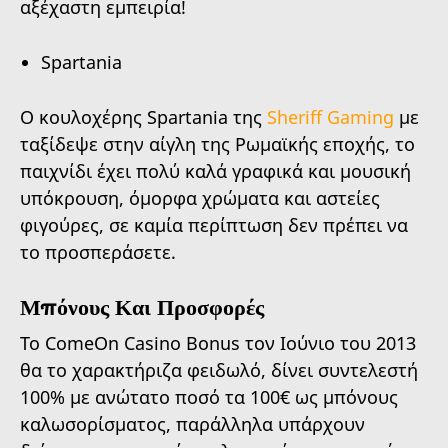
αξέχαστη εμπειρία!
Spartania
Ο κουλοχέρης Spartania της
Sheriff Gaming
με
ταξίδεψε στην αίγλη της Ρωμαϊκής εποχής, το
παιχνίδι έχει πολύ καλά γραφικά και μουσική
υπόκρουση, όμορφα χρώματα και αστείες
φιγούρες, σε καμία περίπτωση δεν πρέπει να
το προσπεράσετε.
Μπόνους Και Προσφορές
Το ComeΟn Casino Bonus τον Ιούνιο του 2013
θα το χαρακτήριζα φειδωλό, δίνει συντελεστή
100% με ανώτατο ποσό τα 100€ ως μπόνους
καλωσορίσματος, παράλληλα υπάρχουν