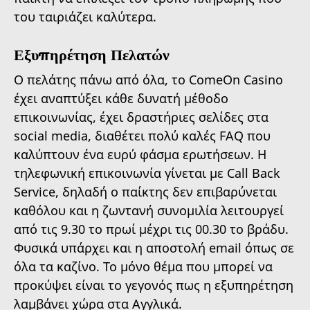
του ταιριάζει καλύτερα.
Εξυπηρέτηση Πελατών
Ο πελάτης πάνω από όλα, το ComeΟn Casino
έχει αναπτύξει κάθε δυνατή μέθοδο
επικοινωνίας, έχει δραστήριες σελίδες στα
social media, διαθέτει πολύ καλές FAQ που
καλύπτουν ένα ευρύ φάσμα ερωτήσεων. Η
τηλεφωνική επικοινωνία γίνεται με Call Back
Service, δηλαδή ο παίκτης δεν επιβαρύνεται
καθόλου και η ζωντανή συνομιλία λειτουργεί
από τις 9.30 το πρωί μέχρι τις 00.30 το βράδυ.
Φυσικά υπάρχει και η αποστολή email όπως σε
όλα τα καζίνο. Το μόνο θέμα που μπορεί να
προκύψει είναι το γεγονός πως η εξυπηρέτηση
λαμβάνει χώρα στα Αγγλικά.