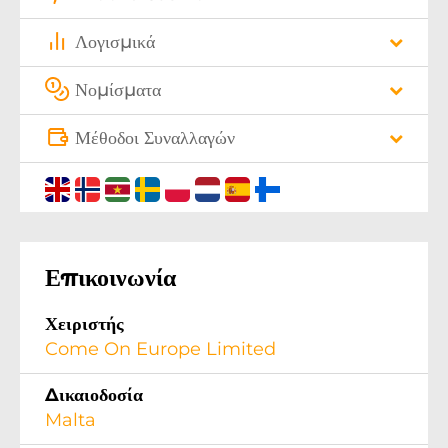
Λογισμικά
Νομίσματα
Μέθοδοι Συναλλαγών
Επικοινωνία
Χειριστής
Come On Europe Limited
Δικαιοδοσία
Malta