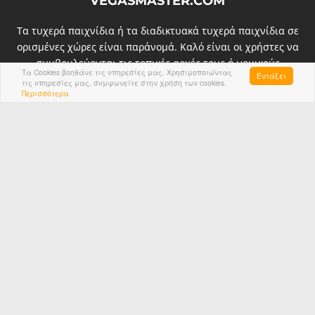
VEGASMASTER.COM
Τα τυχερά παιχνίδια ή τα διαδικτυακά τυχερά παιχνίδια σε
ορισμένες χώρες είναι παράνομά. Καλό είναι οι χρήστες να
συμβουλεύονται τις τοπικές αρχές τους ή νομικούς
Τα Cookies βοηθάνε τις υπηρεσίες μας. Χρησιμοποιώντας
Εντάξει
συμβούλους πριν από τη συμμετοχή σε οποιοδήποτε είδος
τις υπηρεσίες μας, συμφωνείτε στην χρήση των cookies.
Περισσότερα
της δραστηριότητας των τυχερών παιχνιδιών.
Η επίσκεψη σε αυτήν την τοποθεσία σημαίνει τη συμφωνία
σας με τους όρους, προϋποθέσεις και την πολιτική
απορρήτου του VegasMaster.com καθώς περιέχει
συνδέσμους αλλά και ενημερωτικά άρθρα που προορίζονται
για εκπαιδευτικούς σκοπούς μόνο.
ΠΕΡΙΣΣΌΤΕΡΕΣ ΠΛΗΡΟΦΟΡΊΕΣ
Σχετικά
Επικοινωνία