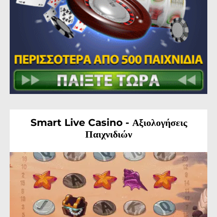
Smart Live Casino - Αξιολογήσεις
Παιχνιδιών