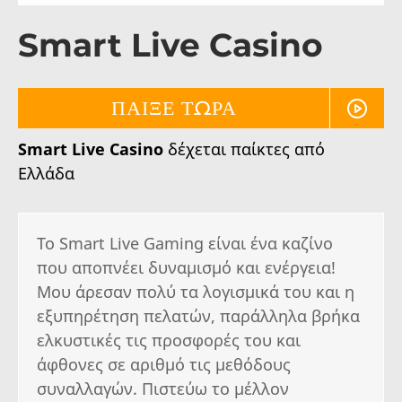
Smart Live Casino
ΠΑΊΞΕ ΤΏΡΑ
Smart Live Casino
δέχεται παίκτες από
Ελλάδα
Το Smart Live Gaming είναι ένα καζίνο
που αποπνέει δυναμισμό και ενέργεια!
Μου άρεσαν πολύ τα λογισμικά του και η
εξυπηρέτηση πελατών, παράλληλα βρήκα
ελκυστικές τις προσφορές του και
άφθονες σε αριθμό τις μεθόδους
συναλλαγών. Πιστεύω το μέλλον