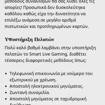
μεθόδους συναλλαγών θα σας λύσει όλες τις
απορίες! Προσωπικά δεν δυσκολεύτηκα
καθόλου καθώς είχα την δυνατότητα να
επιλέξω ανάμεσα σε μεγάλο αριθμό
πιστωτικών και προπληρωμένων καρτών.
Υποστήριξη Πελατών
Πολύ καλό βαθμό λαμβάνει στην υποστήριξη
πελατών το Smart Live Gaming, διαθέτει
τέσσερεις διαφορετικές μεθόδους όπως:
Τηλεφωνική επικοινωνία με νούμερο του
εξωτερικού με χρέωση.
Αποστολή ηλεκτρονικού μηνύματος.
Ζωντανή συνομιλία.
Αποστολή μηνύματος σε ταχυδρομική
διεύθυνση.