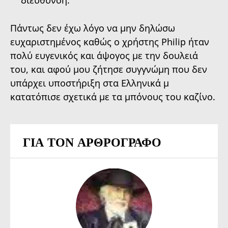
Πάντως δεν έχω λόγο να μην δηλώσω
ευχαριστημένος καθώς ο χρήστης Philip ήταν
πολύ ευγενικός και άψογος με την δουλειά
του, και αφού μου ζήτησε συγγνώμη που δεν
υπάρχει υποστήριξη στα Ελληνικά μ
κατατόπισε σχετικά με τα μπόνους του καζίνο.
ΓΙΑ ΤΟΝ ΑΡΘΡΟΓΡΑΦΟ