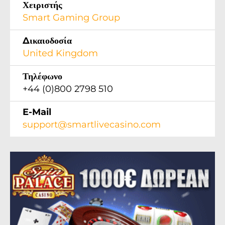
Χειριστής
Smart Gaming Group
Δικαιοδοσία
United Kingdom
Τηλέφωνο
+44 (0)800 2798 510
E-Mail
support@smartlivecasino.com