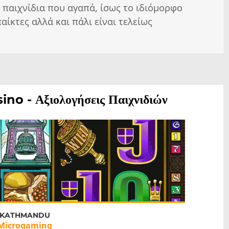
ά παιχνίδια που αγαπά, ίσως το ιδιόμορφο
ίκτες αλλά και πάλι είναι τελείως
o - Αξιολογήσεις Παιχνιδιών
KATHMANDU
Microgaming