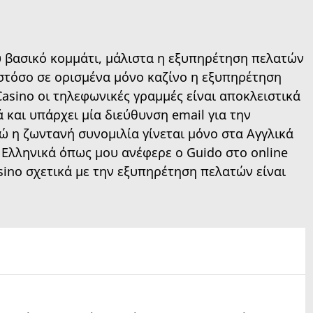
 βασικό κομμάτι, μάλιστα η εξυπηρέτηση πελατών
ωστόσο σε ορισμένα μόνο καζίνο η εξυπηρέτηση
Casino οι τηλεφωνικές γραμμές είναι αποκλειστικά
και υπάρχει μία διεύθυνση email για την
 η ζωντανή συνομιλία γίνεται μόνο στα Αγγλικά
 Ελληνικά όπως μου ανέφερε ο Guido στο online
asino σχετικά με την εξυπηρέτηση πελατών είναι