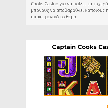
Cooks Casino για να παίξει τα τυχερ
μπόνους να αποθαρρύνει κάποιους πα
υποκειμενικό το θέμα.
Captain Cooks Casin