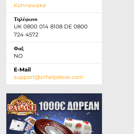
Kahnawake
Τηλέφωνο
UK 0800 014 8108 DE 0800
724 4572
Φαξ
NO
E-Mail
support@crhelpdesk.com