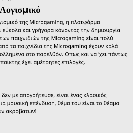
 Λογισμικό
ογισμικό της Microgaming, η πλατφόρμα
ι εύκολα και γρήγορα κάνοντας την δημιουργία
 των παιχνιδιών της Microgaming είναι πολύ
 από τα παιχνίδια της Microgaming έχουν καλά
κολλημένα στο παρελθόν. Όπως και να ‘χει πάντως
παίκτης έχει αμέτρητες επιλογές.
ι δεν με απογοήτευσε, είναι ένας κλασικός
ια μουσική επένδυση, θέμα του είναι το θέαμα
των ακροβατών!