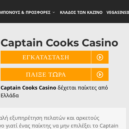
ΜΠΌΝΟΥΣ & ΠΡΟΣΦΟΡΈΣ
ΚΛΆΔΟΣ ΤΩΝ ΚΑΖΊΝΟ
VEGASINSI
Captain Cooks Casino
ΕΓΚΑΤΆΣΤΑΣΗ
ΠΑΊΞΕ ΤΏΡΑ
Captain Cooks Casino
δέχεται παίκτες από
Ελλάδα
καλή εξυπηρέτηση πελατών και αρκετούς
γιατί ένας παίκτης να μην επιλέξει το Captain