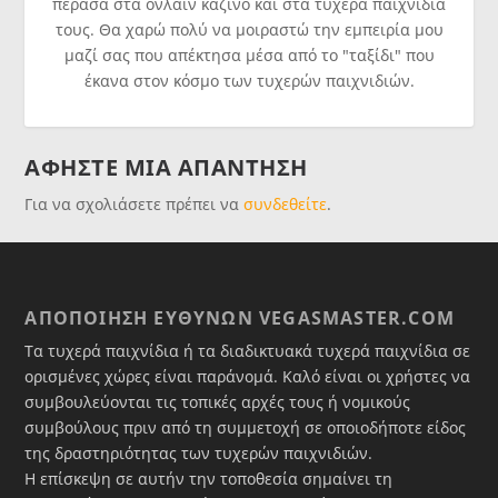
πέρασα στα ονλάιν καζίνο και στα τυχερά παιχνίδια
τους. Θα χαρώ πολύ να μοιραστώ την εμπειρία μου
μαζί σας που απέκτησα μέσα από το "ταξίδι" που
έκανα στον κόσμο των τυχερών παιχνιδιών.
ΑΦΉΣΤΕ ΜΙΑ ΑΠΆΝΤΗΣΗ
Για να σχολιάσετε πρέπει να
συνδεθείτε
.
ΑΠΟΠΟΙΉΣΗ ΕΥΘΥΝΩΝ VEGASMASTER.COM
Τα τυχερά παιχνίδια ή τα διαδικτυακά τυχερά παιχνίδια σε
ορισμένες χώρες είναι παράνομά. Καλό είναι οι χρήστες να
συμβουλεύονται τις τοπικές αρχές τους ή νομικούς
συμβούλους πριν από τη συμμετοχή σε οποιοδήποτε είδος
της δραστηριότητας των τυχερών παιχνιδιών.
Η επίσκεψη σε αυτήν την τοποθεσία σημαίνει τη