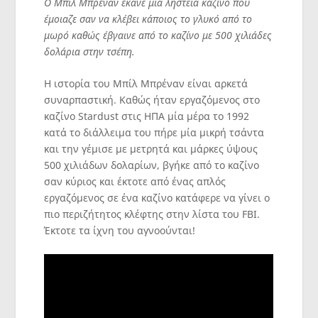
Ο Μπιλ Μπρέναν έκανε μία ληστεία καζίνο που
έμοιαζε σαν να κλέβει κάποιος το γλυκό από το
μωρό καθώς έβγαινε από το καζίνο με 500 χιλιάδες
δολάρια στην τσέπη.
Η ιστορία του Μπίλ Μπρέναν είναι αρκετά
συναρπαστική. Καθώς ήταν εργαζόμενος στο
καζίνο Stardust στις ΗΠΑ μία μέρα το 1992
κατά το διάλλειμα του πήρε μία μικρή τσάντα
και την γέμισε με μετρητά και μάρκες ύψους
500 χιλιάδων δολαρίων, βγήκε από το καζίνο
σαν κύριος και έκτοτε από ένας απλός
εργαζόμενος σε ένα καζίνο κατάφερε να γίνει ο
πιο περιζήτητος κλέφτης στην λίστα του FBI.
Έκτοτε τα ίχνη του αγνοούνται!