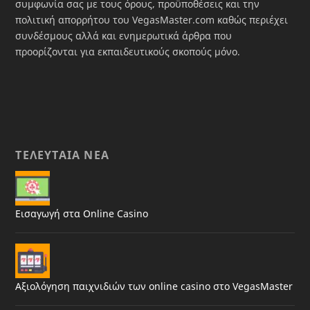
συμφωνία σας με τους όρους, προϋποθέσεις και την
πολιτική απορρήτου του VegasMaster.com καθώς περιέχει
συνδέσμους αλλά και ενημερωτικά άρθρα που
προορίζονται για εκπαιδευτικούς σκοπούς μόνο.
ΤΕΛΕΥΤΑΊΑ ΝΈΑ
Εισαγωγή στα Online Casino
Αξιολόγηση παιχνιδιών των online casino στο VegasMaster