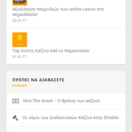
Αξιολόγηση παιχνιδιών των online casino στο
VegasMaster
02.01.17
Top Λίστες Καζίνο από το Vegasmaster
01.01.17
ΠΡΈΠΕΙ ΝΑ ΔΙΑΒΆΣΕΤΕ
ΕΛΛΆΔΑ
Nick The Greek – Ο θρύλος των καζίνο!
Οι νόμοι των Διαδικτυακών Καζίνο στην Ελλάδα