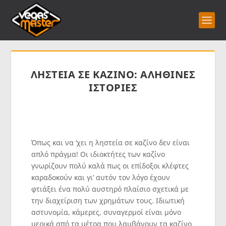
ΛΗΣΤΕΊΑ ΣΕ ΚΑΖΊΝΟ: ΑΛΗΘΙΝΈΣ
ΙΣΤΟΡΊΕΣ
Όπως και να ‘χει η ληστεία σε καζίνο δεν είναι
απλό πράγμα! Οι ιδιοκτήτες των καζίνο
γνωρίζουν πολύ καλά πως οι επίδοξοι κλέφτες
καραδοκούν και γι’ αυτόν τον λόγο έχουν
φτιάξει ένα πολύ αυστηρό πλαίσιο σχετικά με
την διαχείριση των χρημάτων τους. Ιδιωτική
αστυνομία, κάμερες, συναγερμοί είναι μόνο
μερικά από τα μέτρα που λαμβάνουν τα καζίνο