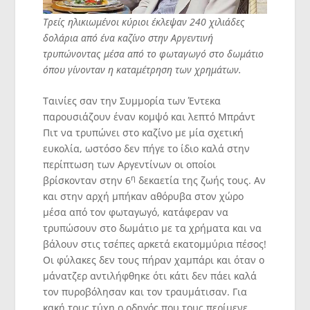
Τρείς ηλικιωμένοι κύριοι έκλεψαν 240 χιλιάδες
δολάρια από ένα καζίνο στην Αργεντινή
τρυπώνοντας μέσα από το φωταγωγό στο δωμάτιο
όπου γίνονταν η καταμέτρηση των χρημάτων.
Ταινίες σαν την Συμμορία των Έντεκα
παρουσιάζουν έναν κομψό και λεπτό Μπράντ
Πιτ να τρυπώνει στο καζίνο με μία σχετική
ευκολία, ωστόσο δεν πήγε το ίδιο καλά στην
περίπτωση των Αργεντίνων οι οποίοι
η
βρίσκονταν στην 6
δεκαετία της ζωής τους. Αν
και στην αρχή μπήκαν αθόρυβα στον χώρο
μέσα από τον φωταγωγό, κατάφεραν να
τρυπώσουν στο δωμάτιο με τα χρήματα και να
βάλουν στις τσέπες αρκετά εκατομμύρια πέσος!
Οι φύλακες δεν τους πήραν χαμπάρι και όταν ο
μάνατζερ αντιλήφθηκε ότι κάτι δεν πάει καλά
τον πυροβόλησαν και τον τραυμάτισαν. Για
κακή τους τύχη ο οδηγός που τους περίμενε