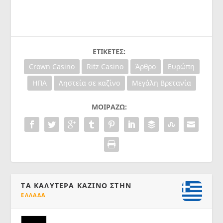
ΕΤΙΚΕΤΕΣ:
Crown Casino
Ritz Casino
Άρθρο
Ευρώπη
ΗΠΑ
Ληστεία σε καζίνο
Μεγάλη Βρετανία
ΜΟΙΡΑΖΩ:
TΑ ΚΑΛΥΤΕΡΑ ΚΑΖΙΝΟ ΣΤΗΝ
ΕΛΛΆΔΑ