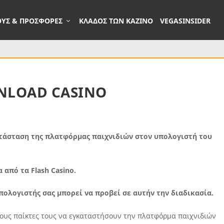
ΥΣ & ΠΡΟΣΦΟΡΈΣ
ΚΛΆΔΟΣ ΤΩΝ ΚΑΖΊΝΟ
VEGASINSIDER
LOAD CASINO
ατάσταση της πλατφόρμας παιχνιδιών στον υπολογιστή του
 από τα Flash Casino.
πολογιστής σας μπορεί να προβεί σε αυτήν την διαδικασία.
τους παίκτες τους να εγκαταστήσουν την πλατφόρμα παιχνιδιών