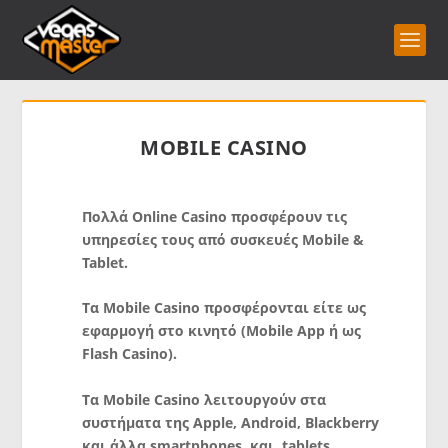
MOBILE CASINO
Πολλά Online Casino προσφέρουν τις
υπηρεσίες τους από συσκευές Mobile &
Tablet.
Τα Mobile Casino προσφέρονται είτε ως
εφαρμογή στο κινητό (Mobile App ή ως
Flash Casino).
Τα Mobile Casino λειτουργούν στα
συστήματα της Apple, Android, Blackberry
και άλλα smartphones και tablets.