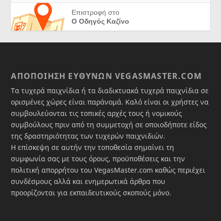
Επιστροφή στο
Ο Οδηγός Καζίνο
ΑΠΟΠΟΙΉΣΗ ΕΥΘΥΝΩΝ VEGASMASTER.COM
Τα τυχερά παιχνίδια ή τα διαδικτυακά τυχερά παιχνίδια σε
ορισμένες χώρες είναι παράνομά. Καλό είναι οι χρήστες να
συμβουλεύονται τις τοπικές αρχές τους ή νομικούς
συμβούλους πριν από τη συμμετοχή σε οποιοδήποτε είδος
της δραστηριότητας των τυχερών παιχνιδιών.
Η επίσκεψη σε αυτήν την τοποθεσία σημαίνει τη
συμφωνία σας με τους όρους, προϋποθέσεις και την
πολιτική απορρήτου του VegasMaster.com καθώς περιέχει
συνδέσμους αλλά και ενημερωτικά άρθρα που
προορίζονται για εκπαιδευτικούς σκοπούς μόνο.