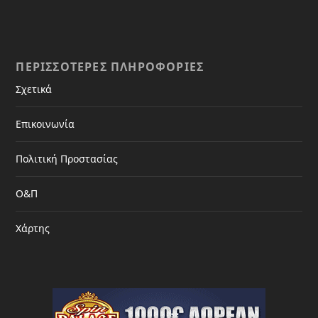
ΠΕΡΙΣΣΌΤΕΡΕΣ ΠΛΗΡΟΦΟΡΊΕΣ
Σχετικά
Επικοινωνία
Πολιτική Προστασίας
O&Π
Χάρτης