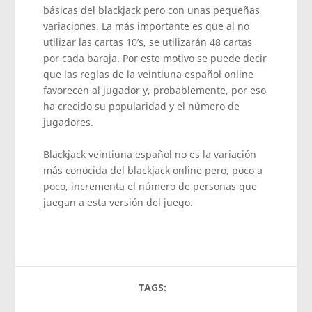
básicas del blackjack pero con unas pequeñas
variaciones. La más importante es que al no
utilizar las cartas 10’s, se utilizarán 48 cartas
por cada baraja. Por este motivo se puede decir
que las reglas de la veintiuna español online
favorecen al jugador y, probablemente, por eso
ha crecido su popularidad y el número de
jugadores.
Blackjack veintiuna español no es la variación
más conocida del blackjack online pero, poco a
poco, incrementa el número de personas que
juegan a esta versión del juego.
TAGS: