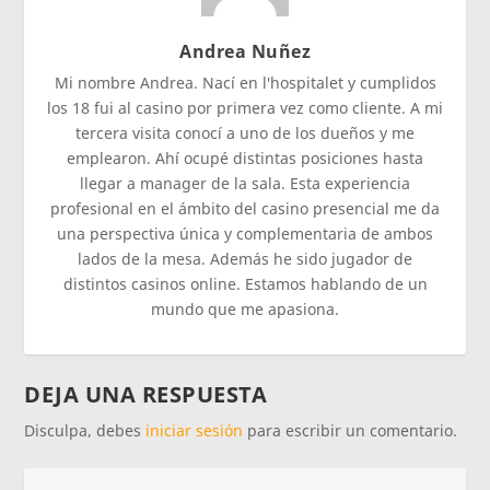
Andrea Nuñez
Mi nombre Andrea. Nací en l'hospitalet y cumplidos
los 18 fui al casino por primera vez como cliente. A mi
tercera visita conocí a uno de los dueños y me
emplearon. Ahí ocupé distintas posiciones hasta
llegar a manager de la sala. Esta experiencia
profesional en el ámbito del casino presencial me da
una perspectiva única y complementaria de ambos
lados de la mesa. Además he sido jugador de
distintos casinos online. Estamos hablando de un
mundo que me apasiona.
DEJA UNA RESPUESTA
Disculpa, debes
iniciar sesión
para escribir un comentario.