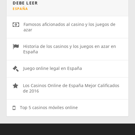
DEBE LEER
ESPAÑA
Famosos aficionados al casino y los juegos de
azar
Historia de los casinos y los juegos en azar en
España
Juego online legal en España
Los Casinos Online de España Mejor Calificados
de 2016
Top 5 casinos móviles online