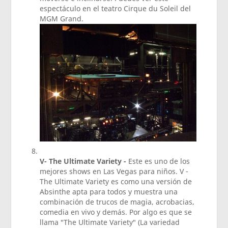
espectáculo en el teatro Cirque du Soleil del
MGM Grand.
V- The Ultimate Variety -
Este es uno de los
mejores shows en Las Vegas para niños. V -
The Ultimate Variety es como una versión de
Absinthe apta para todos y muestra una
combinación de trucos de magia, acrobacias,
comedia en vivo y demás. Por algo es que se
llama "The Ultimate Variety" (La variedad