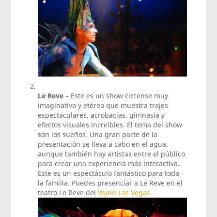
Le Reve –
Este es un show circense muy
imaginativo y etéreo que muestra trajes
espectaculares, acrobacias, gimnasia y
efectos visuales increíbles. El tema del show
son los sueños. Una gran parte de la
presentación se lleva a cabo en el agua,
aunque también hay artistas entre el público
para crear una experiencia más interactiva.
Este es un espectáculo fantástico para toda
la familia. Puedes presenciar a Le Reve en el
teatro Le Reve del
Wynn Las Vegas.