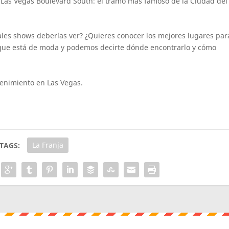
 Las Vegas Boulevard South: el tramo más famoso de la Ciudad del
les shows deberías ver? ¿Quieres conocer los mejores lugares par
que está de moda y podemos decirte dónde encontrarlo y cómo
tenimiento en Las Vegas.
La Franja
TAGS: