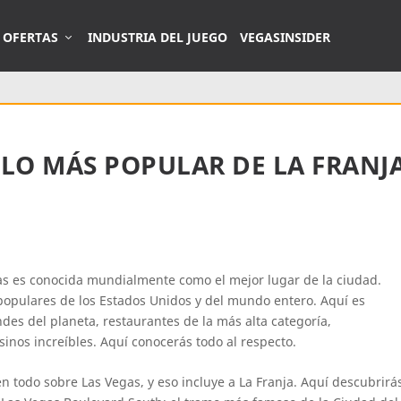
 OFERTAS
INDUSTRIA DEL JUEGO
VEGASINSIDER
 LO MÁS POPULAR DE LA FRANJ
gas es conocida mundialmente como el mejor lugar de la ciudad.
s populares de los Estados Unidos y del mundo entero. Aquí es
des del planeta, restaurantes de la más alta categoría,
inos increíbles. Aquí conocerás todo al respecto.
todo sobre Las Vegas, y eso incluye a La Franja. Aquí descubrirá