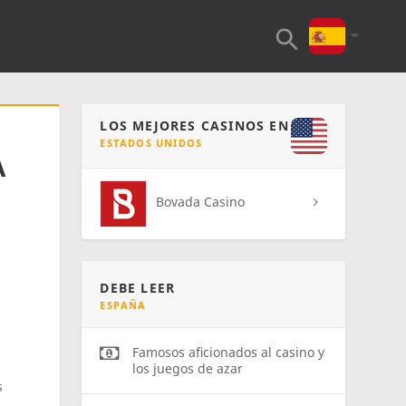
LOS MEJORES CASINOS EN
ESTADOS UNIDOS
A
Bovada Casino
DEBE LEER
ESPAÑA
Famosos aficionados al casino y
los juegos de azar
s