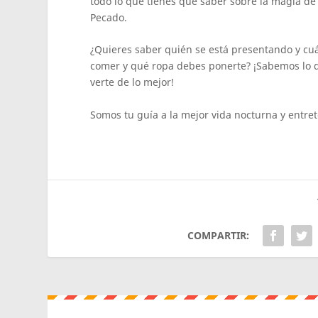
todo lo que tienes que saber sobre la magia de
Pecado.
¿Quieres saber quién se está presentando y cuá
comer y qué ropa debes ponerte? ¡Sabemos lo 
verte de lo mejor!
Somos tu guía a la mejor vida nocturna y entre
COMPARTIR: