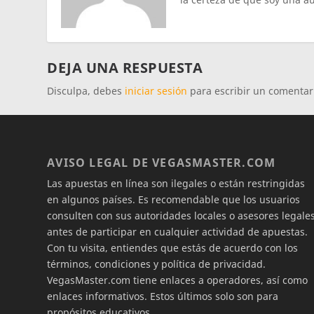
DEJA UNA RESPUESTA
Disculpa, debes
iniciar sesión
para escribir un comentar
AVISO LEGAL DE VEGASMASTER.COM
Las apuestas en línea son ilegales o están restringidas
en algunos países. Es recomendable que los usuarios
consulten con sus autoridades locales o asesores legale
antes de participar en cualquier actividad de apuestas.
Con tu visita, entiendes que estás de acuerdo con los
términos, condiciones y política de privacidad.
VegasMaster.com tiene enlaces a operadores, así como
enlaces informativos. Estos últimos solo son para
propósitos educativos.