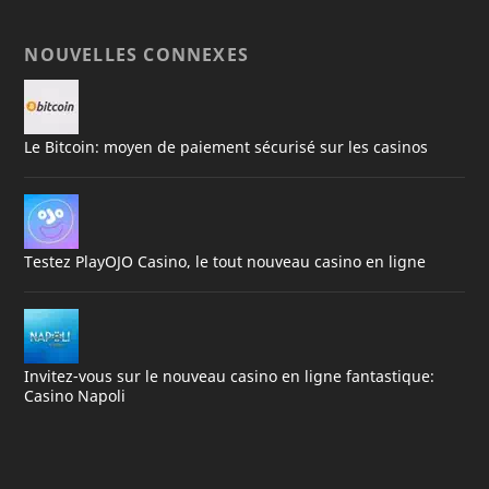
NOUVELLES CONNEXES
Le Bitcoin: moyen de paiement sécurisé sur les casinos
Testez PlayOJO Casino, le tout nouveau casino en ligne
Invitez-vous sur le nouveau casino en ligne fantastique:
Casino Napoli