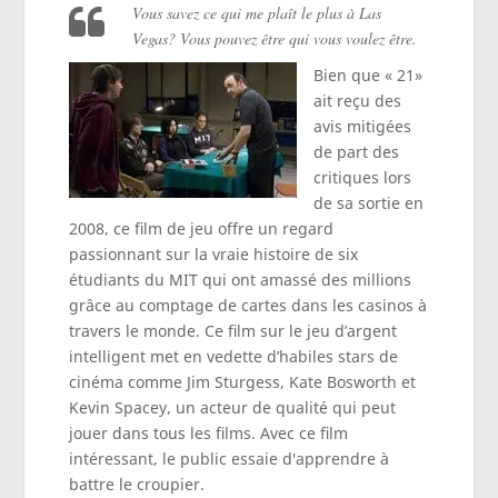
Vous savez ce qui me plaît le plus à Las
Vegas? Vous pouvez être qui vous voulez être.
Bien que « 21»
ait reçu des
avis mitigées
de part des
critiques lors
de sa sortie en
2008, ce film de jeu offre un regard
passionnant sur la vraie histoire de six
étudiants du MIT qui ont amassé des millions
grâce au comptage de cartes dans les casinos à
travers le monde. Ce film sur le jeu d’argent
intelligent met en vedette d’habiles stars de
cinéma comme Jim Sturgess, Kate Bosworth et
Kevin Spacey, un acteur de qualité qui peut
jouer dans tous les films. Avec ce film
intéressant, le public essaie d'apprendre à
battre le croupier.