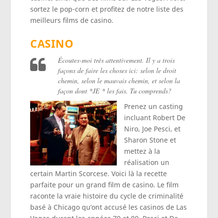
sortez le pop-corn et profitez de notre liste des
meilleurs films de casino.
CASINO
Écoutes-moi très attentivement. Il y a trois
façons de faire les choses ici: selon le droit
chemin, selon le mauvais chemin, et selon la
façon
dont
*
JE
*
les fais. Tu comprends?
Prenez un casting
incluant Robert De
Niro, Joe Pesci, et
Sharon Stone et
mettez à la
réalisation un
certain Martin Scorcese. Voici là la recette
parfaite pour un grand film de casino. Le film
raconte la vraie histoire du cycle de criminalité
basé à Chicago qu’ont accusé les casinos de Las