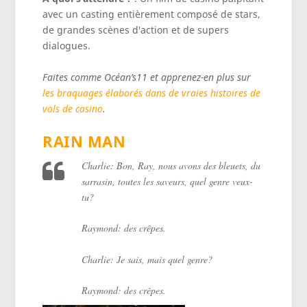
avec un casting entièrement composé de stars,
de grandes scènes d'action et de supers
dialogues.
Faites comme Océan’s11 et apprenez-en plus sur
les braquages ​​élaborés dans de
vraies histoires de
vols de casino
.
RAIN MAN
Charlie: Bon, Ray, nous avons des bleuets, du
sarrasin, toutes les saveurs, quel genre veux-
tu?
Raymond: des crêpes.
Charlie: Je sais, mais quel genre?
Raymond: des crêpes.