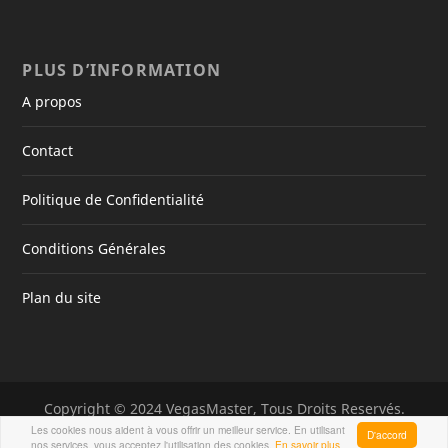
PLUS D’INFORMATION
A propos
Contact
Politique de Confidentialité
Conditions Générales
Plan du site
Copyright © 2024 VegasMaster, Tous Droits Reservés.
Les cookies nous aident à vous offrir un meilleur service. En utilisant
D'accord
nos services, vous acceptez l'utilisation des cookies.
En savoir plus