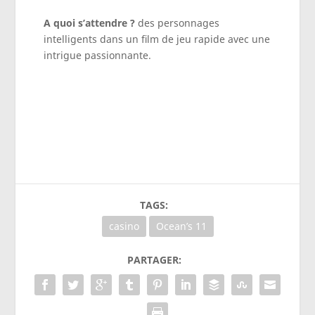
A quoi s’attendre ?
des personnages
intelligents dans un film de jeu rapide avec une
intrigue passionnante.
TAGS:
casino
Ocean’s 11
PARTAGER: