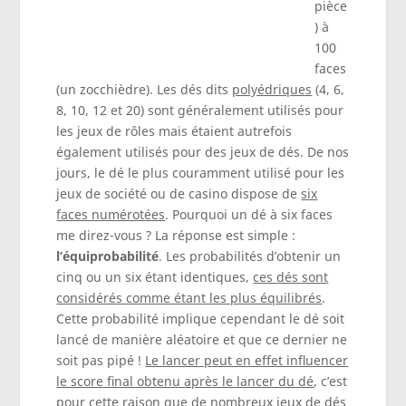
pièce
) à
100
faces
(un zocchièdre). Les dés dits
polyédriques
(4, 6,
8, 10, 12 et 20) sont généralement utilisés pour
les jeux de rôles mais étaient autrefois
également utilisés pour des jeux de dés. De nos
jours, le dé le plus couramment utilisé pour les
jeux de société ou de casino dispose de
six
faces numérotées
. Pourquoi un dé à six faces
me direz-vous ? La réponse est simple :
l’équiprobabilité
. Les probabilités d’obtenir un
cinq ou un six étant identiques,
ces dés sont
considérés comme étant les plus équilibrés
.
Cette probabilité implique cependant le dé soit
lancé de manière aléatoire et que ce dernier ne
soit pas pipé !
Le lancer peut en effet influencer
le score final obtenu après le lancer du dé
, c’est
pour cette raison que de nombreux jeux de dés