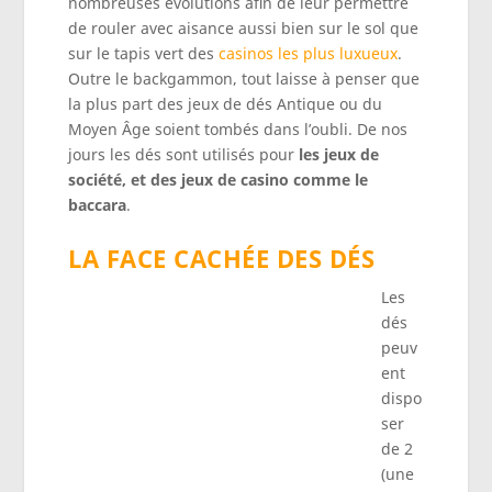
nombreuses évolutions afin de leur permettre
de rouler avec aisance aussi bien sur le sol que
sur le tapis vert des
casinos les plus luxueux
.
Outre le backgammon, tout laisse à penser que
la plus part des jeux de dés Antique ou du
Moyen Âge soient tombés dans l’oubli. De nos
jours les dés sont utilisés pour
les jeux de
société, et des jeux de casino comme le
baccara
.
LA FACE CACHÉE DES DÉS
Les
dés
peuv
ent
dispo
ser
de 2
(une