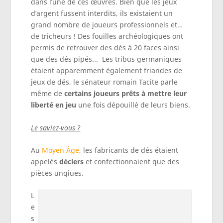
dans l’une de ces œuvres. Bien que les jeux
d’argent fussent interdits, ils existaient un
grand nombre de joueurs professionnels et…
de tricheurs ! Des fouilles archéologiques ont
permis de retrouver des dés à 20 faces ainsi
que des dés pipés... Les tribus germaniques
étaient apparemment également friandes de
jeux de dés, le sénateur romain Tacite parle
même de
certains joueurs prêts à mettre leur
liberté en jeu
une fois dépouillé de leurs biens.
Le saviez-vous ?
Au
Moyen Âge
, les fabricants de dés étaient
appelés
déciers
et confectionnaient que des
pièces unqiues.
L
e
s