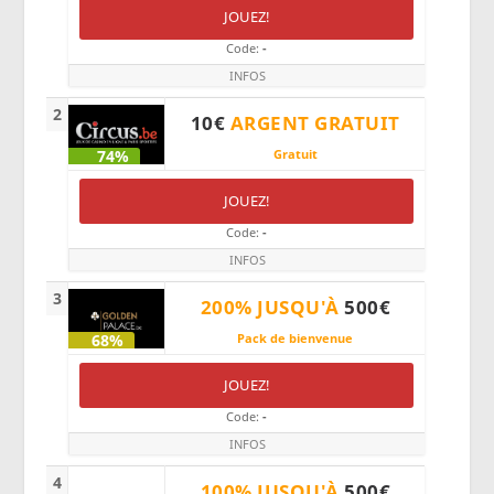
JOUEZ!
Code:
-
INFOS
2
10€
ARGENT GRATUIT
74%
Gratuit
JOUEZ!
Code:
-
INFOS
3
200%
JUSQU'À
500€
68%
Pack de bienvenue
JOUEZ!
Code:
-
INFOS
4
100%
JUSQU'À
500€