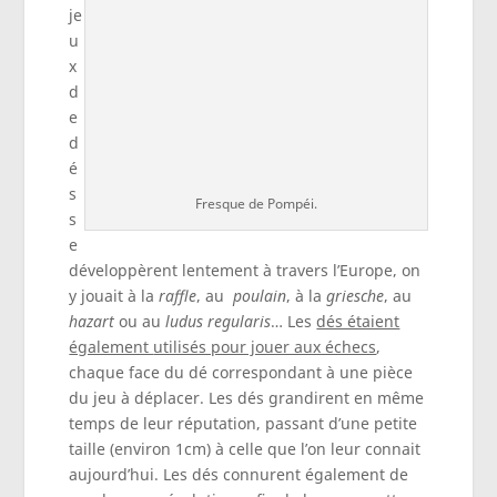
je
u
x
d
e
d
é
s
Fresque de Pompéi.
s
e
développèrent lentement à travers l’Europe, on
y jouait à la
raffle
, au
poulain
, à la
griesche
, au
hazart
ou au
ludus regularis
… Les
dés étaient
également
utilisés pour jouer aux échecs
,
chaque face du dé correspondant à une pièce
du jeu à déplacer. Les dés grandirent en même
temps de leur réputation, passant d’une petite
taille (environ 1cm) à celle que l’on leur connait
aujourd’hui. Les dés connurent également de