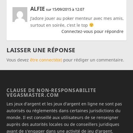
ALFIE
sur 15/09/2015 à 12:07
J’adore jouer au poker menteur avec mes amis,
surtout en soirée, c’est le top
Connectez-vous pour répondre
LAISSER UNE RÉPONSE
Vous devez
être connecté(e)
pour rédiger un commentaire.
CLAUSE DE NON-RESPONSABILITE
VEGASMASTER.COM
Les jeux d'argent et les jeux d'argent en ligne ne sont pas
autorisés ou réglementés dans certaines jurisdictions du
monde. Il est conseillé aux utilisateurs de se renseigner
auprès des autorités locales ou de conseillers juridiques
avant de s'engager dans une activité de jeu d'argent.