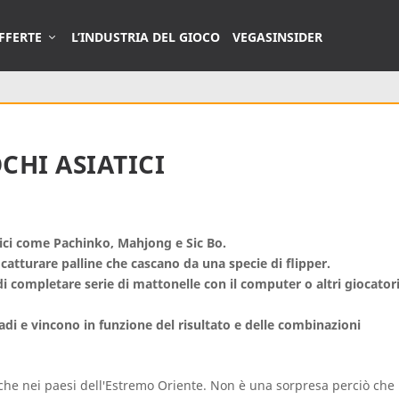
FFERTE
L’INDUSTRIA DEL GIOCO
VEGASINSIDER
CHI ASIATICI
tici come Pachinko, Mahjong e Sic Bo.
catturare palline che cascano da una specie di flipper.
di completare serie di mattonelle con il computer o altri giocator
dadi e vincono in funzione del risultato e delle combinazioni
nche nei paesi dell'Estremo Oriente. Non è una sorpresa perciò che