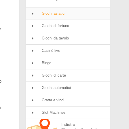
Giochi asiatici
Giochi di fortuna
e
Giochi da tavolo
Casinò live
Bingo
Giochi di carte
o
Giochi automatici
Gratta e vinci
a
Slot Machines
Indietro