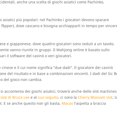
ccidentali, anche una scelta di giochi asiatici come Pachinko,
i asiatici più popolari: nel Pachinko i giocatori devono sparare
 flipper), dove cascano e bisogna acchiapparli in tempo per vincer
nese e giapponese, dove quattro giocatori sono seduti a un tavolo,
ente vanno riunite in gruppi. Il Mahjong online è basato sullo
ari il software del casinò o veri giocatori.
ne cinese e il cui nome significa "due dadi". Il giocatore dei casinò
one del risultato e in base a combinazioni vincenti. I dadi del Sic B
pio del gioco non cambia.
si accontenta dei giochi asiatici, troverà anche delle slot machines
a
slot di Bruce Lee
e al
suo seguito
, ci sono la
Cherry Blossom slot
, l
o
t. E se anche questo non gli basta,
Macao
l'aspetta a braccia