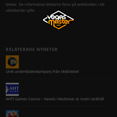
länkar. De informativa länkarna finns på webbsidan i ett
utbildande syfte.
RELATERADE NYHETER
Unik underklädeskampanj från Mobilebet
AHTI Games Casino – Havets rikedomar är inom räckhåll