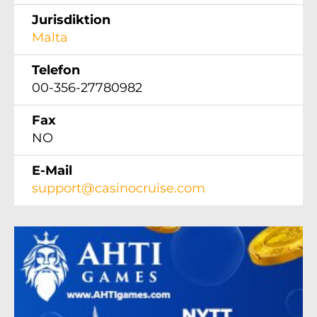
Jurisdiktion
Malta
Telefon
00-356-27780982
Fax
NO
E-Mail
support@casinocruise.com