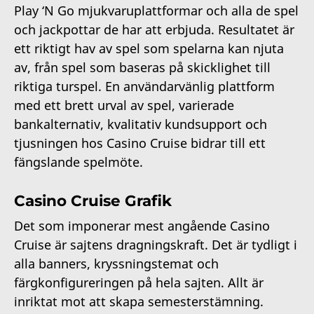
Play ‘N Go mjukvaruplattformar och alla de spel
och jackpottar de har att erbjuda. Resultatet är
ett riktigt hav av spel som spelarna kan njuta
av, från spel som baseras på skicklighet till
riktiga turspel. En användarvänlig plattform
med ett brett urval av spel, varierade
bankalternativ, kvalitativ kundsupport och
tjusningen hos Casino Cruise bidrar till ett
fängslande spelmöte.
Casino Cruise Grafik
Det som imponerar mest angående Casino
Cruise är sajtens dragningskraft. Det är tydligt i
alla banners, kryssningstemat och
färgkonfigureringen på hela sajten. Allt är
inriktat mot att skapa semesterstämning.