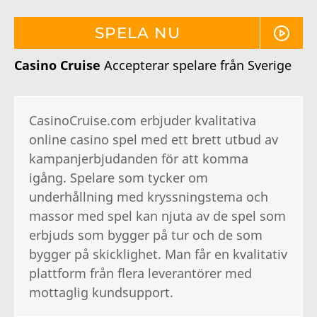
SPELA NU
Casino Cruise
Accepterar spelare från Sverige
CasinoCruise.com erbjuder kvalitativa
online casino spel med ett brett utbud av
kampanjerbjudanden för att komma
igång. Spelare som tycker om
underhållning med kryssningstema och
massor med spel kan njuta av de spel som
erbjuds som bygger på tur och de som
bygger på skicklighet. Man får en kvalitativ
plattform från flera leverantörer med
mottaglig kundsupport.