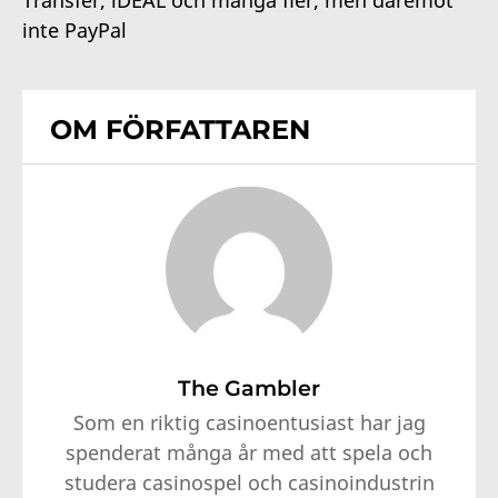
inte PayPal
OM FÖRFATTAREN
The Gambler
Som en riktig casinoentusiast har jag
spenderat många år med att spela och
studera casinospel och casinoindustrin