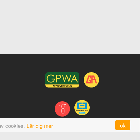
ok
 av cookies.
Lär dig mer