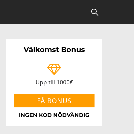
Välkomst Bonus
Upp till
1000€
FÅ BONUS
INGEN KOD NÖDVÄNDIG