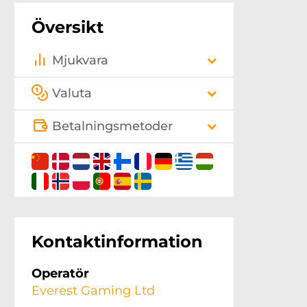
Översikt
Mjukvara
Valuta
Betalningsmetoder
Kontaktinformation
Operatör
Everest Gaming Ltd