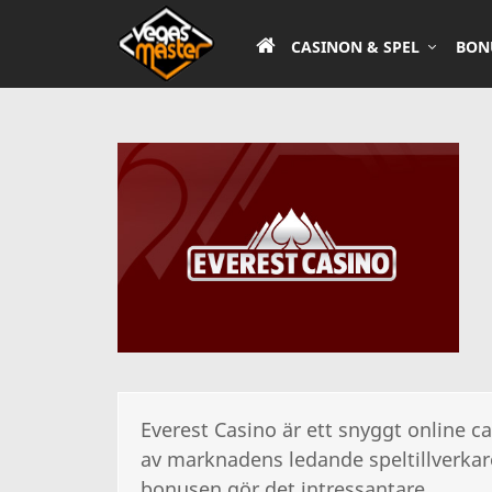
CASINON & SPEL
BON
Everest Casino är ett snyggt online c
av marknadens ledande speltillverkar
bonusen gör det intressantare.