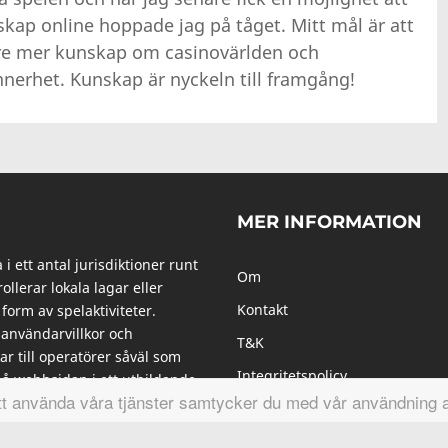
ap online hoppade jag på tåget. Mitt mål är att
re mer kunskap om casinovärlden och
nnerhet. Kunskap är nyckeln till framgång!
MER INFORMATION
i ett antal jurisdiktioner runt
Om
llerar lokala lagar eller
Kontakt
form av spelaktiviteter.
användarvillkor och
T&K
ar till operatörer såväl som
Integritetspolicy
på webbsidan i ett utbildande
 att använda våra tjänster samtycker du med vår användning
Sidkarta