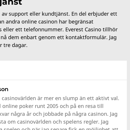
jänst
av support eller kundtjänst. En del erbjuder ett
dan andra online casinon har begränsat
 eller ett telefonnummer. Everest Casino tillhör
t nå dem enbart genom ett kontaktformulär. Jag
r tre dagar.
son
 casinovärlden är mer en slump än ett aktivt val.
 online poker runt 2005 och på en resa till
 kvar några år och jobbade på några casinon. Jag
ta om casinovärlden och spelens regler. Jag
a spelen och när jag senare fick en möjlighet att