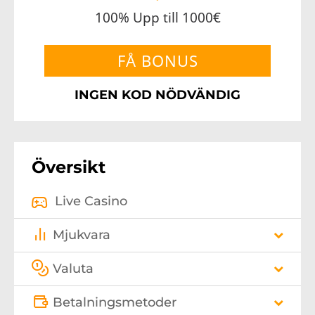
100%
Upp till
1000€
FÅ BONUS
INGEN KOD NÖDVÄNDIG
Översikt
Live Casino
Mjukvara
Valuta
Betalningsmetoder