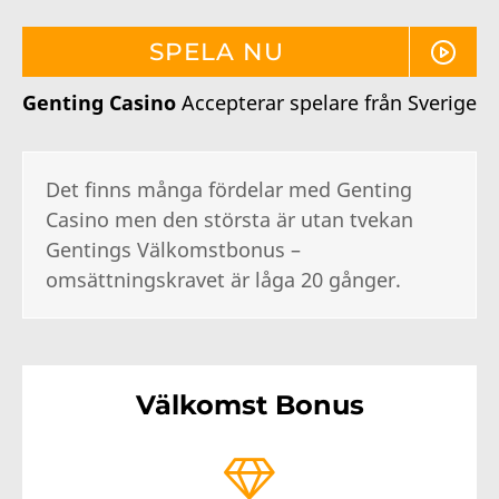
SPELA NU
Genting Casino
Accepterar spelare från Sverige
Det finns många fördelar med Genting
Casino men den största är utan tvekan
Gentings Välkomstbonus –
omsättningskravet är låga 20 gånger.
Välkomst Bonus