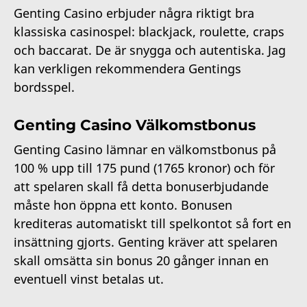
Genting Casino erbjuder några riktigt bra
klassiska casinospel: blackjack, roulette, craps
och baccarat. De är snygga och autentiska. Jag
kan verkligen rekommendera Gentings
bordsspel.
Genting Casino Välkomstbonus
Genting Casino lämnar en välkomstbonus på
100 % upp till 175 pund (1765 kronor) och för
att spelaren skall få detta bonuserbjudande
måste hon öppna ett konto. Bonusen
krediteras automatiskt till spelkontot så fort en
insättning gjorts. Genting kräver att spelaren
skall omsätta sin bonus 20 gånger innan en
eventuell vinst betalas ut.