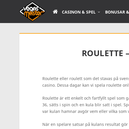
CASINON & SPEL
BONUSAR &
ROULETTE 
Roulette eller roulett som det stavas på sve
casino. Dessa dagar kan vi spela roulette o
Roulette är ett enkelt och fartfyllt spel som g
36, sätts i spin och en kula blir satt i spel
var kulan hamnar avgör vem eller vilka som 
När en spelare satsar på kulans resultat gör