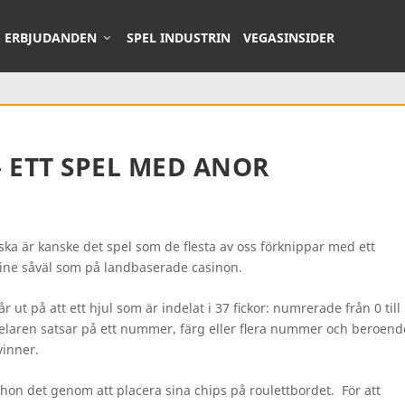
 ERBJUDANDEN
SPEL INDUSTRIN
VEGASINSIDER
– ETT SPEL MED ANOR
nska är kanske det spel som de flesta av oss förknippar med ett
nline såväl som på landbaserade casinon.
år ut på att ett hjul som är indelat i 37 fickor: numrerade från 0 till
. Spelaren satsar på ett nummer, färg eller flera nummer och beroend
vinner.
 hon det genom att placera sina chips på roulettbordet. För att