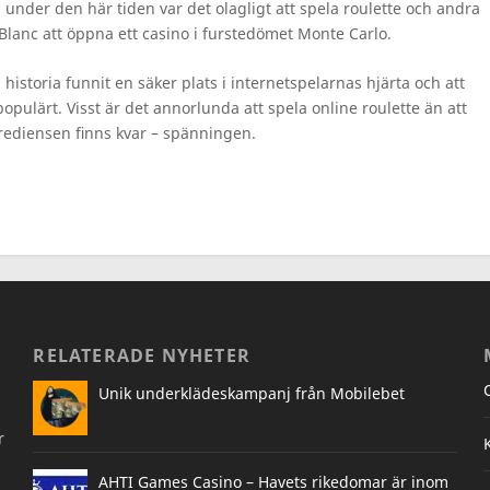
 under den här tiden var det olagligt att spela roulette och andra
lanc att öppna ett casino i furstedömet Monte Carlo.
 historia funnit en säker plats i internetspelarnas hjärta och att
populärt. Visst är det annorlunda att spela online roulette än att
ngrediensen finns kvar – spänningen.
RELATERADE NYHETER
Unik underklädeskampanj från Mobilebet
r
AHTI Games Casino – Havets rikedomar är inom