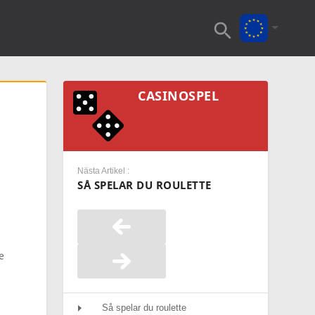
CASINOSPEL
Nästa Artikel :
SÅ SPELAR DU ROULETTE
e
Så spelar du roulette