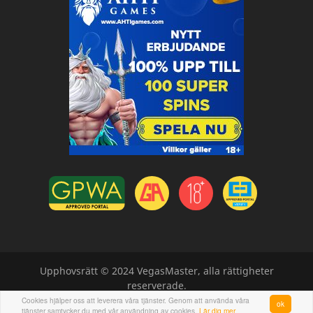
Upphovsrätt © 2024 VegasMaster, alla rättigheter
reserverade.
Cookies hjälper oss att leverera våra tjänster. Genom att använda våra
ok
tjänster samtycker du med vår användning av cookies.
Lär dig mer