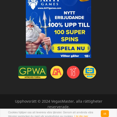
Upphovsrätt © 2024 VegasMaster, alla rättigheter
reserverade.
Cookies hjälper oss att leverera våra tjänster. Genom att använda våra
ok
tjänster samtycker du med vår användning av cookies.
Lär dig mer