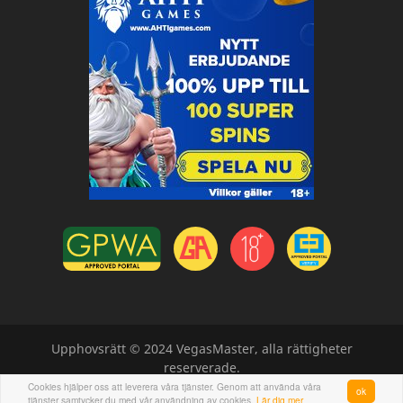
Upphovsrätt © 2024 VegasMaster, alla rättigheter
reserverade.
Cookies hjälper oss att leverera våra tjänster. Genom att använda våra
ok
tjänster samtycker du med vår användning av cookies.
Lär dig mer