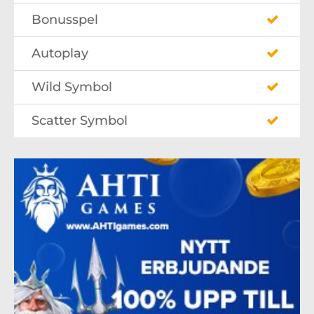
Bonusspel
Autoplay
Wild Symbol
Scatter Symbol