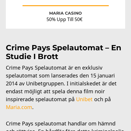
MARIA CASINO
50% Upp Till 50€
Crime Pays Spelautomat – En
Studie I Brott
Crime Pays Spelautomat är en exklusiv
spelautomat som lanserades den 15 januari
2014 av Unibetgruppen. I initialskedet är det
endast möjligt att spela denna film noir
inspirerade spelautomat på
Unibet
och på
Maria.com
.
Crime Pays spelautomat handlar om hämnd