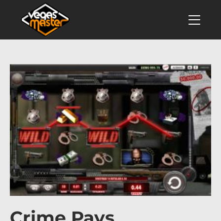
Crime Pays