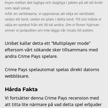
linjen mellan det lagliga och olagliga i jakten på att ett brott
som skall sonas
inför en världskarta, vi uppmanas att välja en världsdel,
sedan ett land, sedan en plats i detta land. Till sist måste vi
välja en symbol från ett 30-tal andra. Om vi finner hjärnan
vinner vi jackpotten om inte läggs vår insats till potten.
Unibet kallar detta ett ”Multiplayer mode”
eftersom vårt sökande sker tillsammans med
andra Crime Pays spelare.
Crime Pays spelautomat spelas direkt datorns
webbläsare.
Hårda Fakta
Vi fortsätter denna Crime Pays recension med
att titta lite närmare på vad detta spel erbjuder