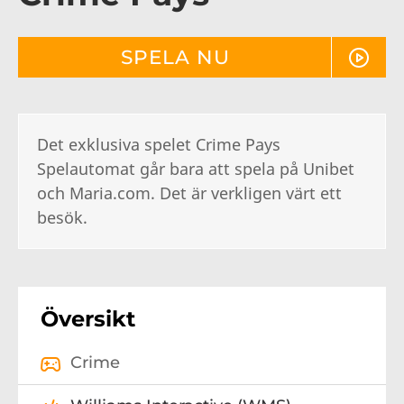
SPELA NU
Det exklusiva spelet Crime Pays
Spelautomat går bara att spela på Unibet
och Maria.com. Det är verkligen värt ett
besök.
Översikt
Crime