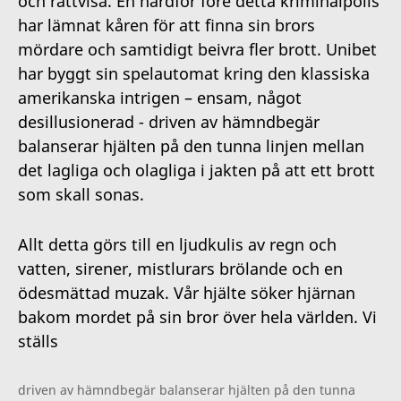
och rättvisa. En hårdför före detta kriminalpolis
har lämnat kåren för att finna sin brors
mördare och samtidigt beivra fler brott. Unibet
har byggt sin spelautomat kring den klassiska
amerikanska intrigen – ensam, något
desillusionerad - driven av hämndbegär
balanserar hjälten på den tunna linjen mellan
det lagliga och olagliga i jakten på att ett brott
som skall sonas.
Allt detta görs till en ljudkulis av regn och
vatten, sirener, mistlurars brölande och en
ödesmättad muzak. Vår hjälte söker hjärnan
bakom mordet på sin bror över hela världen. Vi
ställs
driven av hämndbegär balanserar hjälten på den tunna