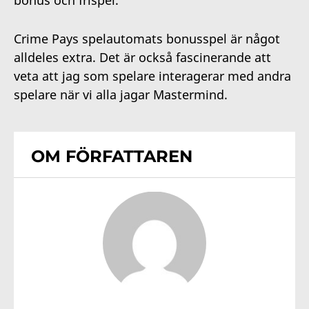
Crime Pays spelautomats bonusspel är något
alldeles extra. Det är också fascinerande att
veta att jag som spelare interagerar med andra
spelare när vi alla jagar Mastermind.
OM FÖRFATTAREN