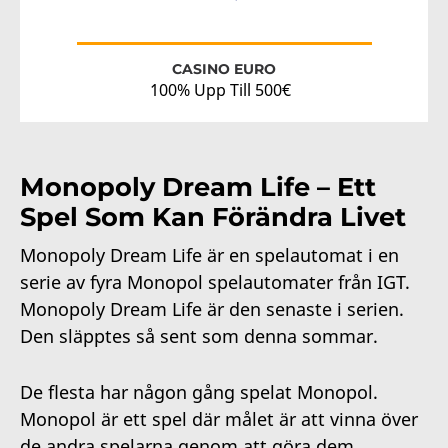
CASINO EURO
100% Upp Till 500€
Monopoly Dream Life – Ett
Spel Som Kan Förändra Livet
Monopoly Dream Life är en spelautomat i en
serie av fyra Monopol spelautomater från IGT.
Monopoly Dream Life är den senaste i serien.
Den släpptes så sent som denna sommar.
De flesta har någon gång spelat Monopol.
Monopol är ett spel där målet är att vinna över
de andra spelarna genom att göra dem