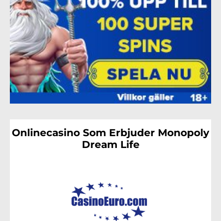
Onlinecasino Som Erbjuder Monopoly
Dream Life