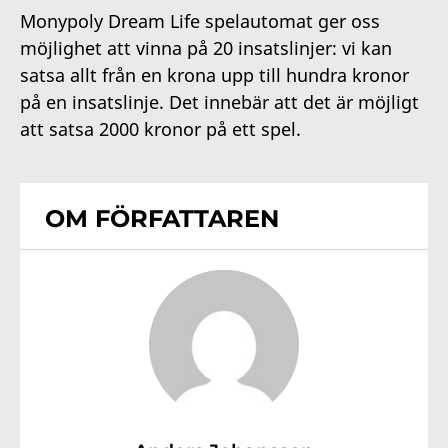
Monypoly Dream Life spelautomat ger oss
möjlighet att vinna på 20 insatslinjer: vi kan
satsa allt från en krona upp till hundra kronor
på en insatslinje. Det innebär att det är möjligt
att satsa 2000 kronor på ett spel.
OM FÖRFATTAREN