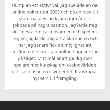
slump än ett aktivt val. Jag spelade en del
online poker runt 2005 och på en resa till
staterna blev jag kvar några år och
jobbade på några casinon. Jag lärde mig
det mesta om casinovärlden och spelens
regler. Jag lärde mig att älska spelen och
när jag senare fick en möjlighet att
använda min kunskap online hoppade jag
på tåget. Mitt mål är att ge dig som
spelare mer kunskap om casinovärlden
och casinospelen i synnerhet. Kunskap är
nyckeln till framgång!