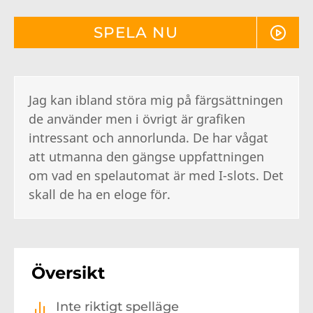
SPELA NU
Jag kan ibland störa mig på färgsättningen
de använder men i övrigt är grafiken
intressant och annorlunda. De har vågat
att utmanna den gängse uppfattningen
om vad en spelautomat är med I-slots. Det
skall de ha en eloge för.
Översikt
Inte riktigt spelläge