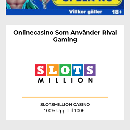
Onlinecasino Som Använder Rival
Gaming
SLOTSMILLION CASINO
100% Upp Till 100€