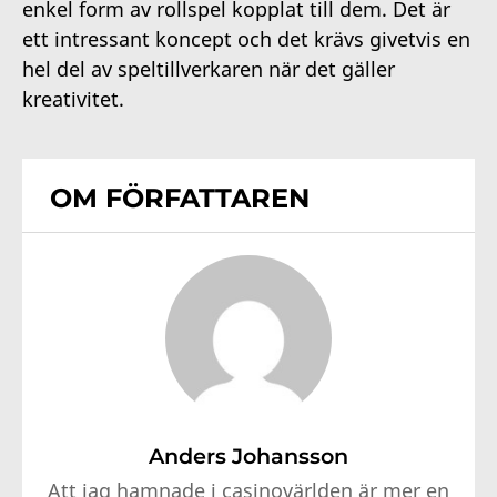
enkel form av rollspel kopplat till dem. Det är
ett intressant koncept och det krävs givetvis en
hel del av speltillverkaren när det gäller
kreativitet.
OM FÖRFATTAREN
Anders Johansson
Att jag hamnade i casinovärlden är mer en